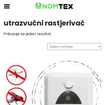
Skip
to
content
utrazvučni rastjerivač
Prikazuje se jedan rezultat