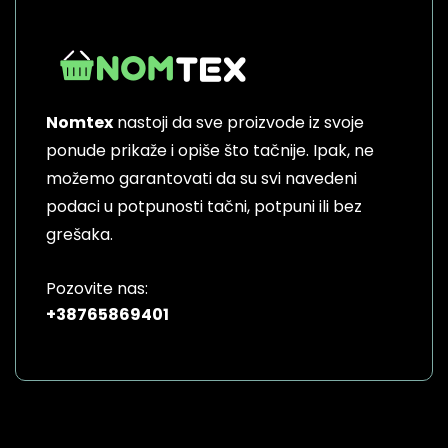
Nomtex
nastoji da sve proizvode iz svoje
ponude prikaže i opiše što tačnije. Ipak, ne
možemo garantovati da su svi navedeni
podaci u potpunosti tačni, potpuni ili bez
grešaka.
Pozovite nas:
+38765869401