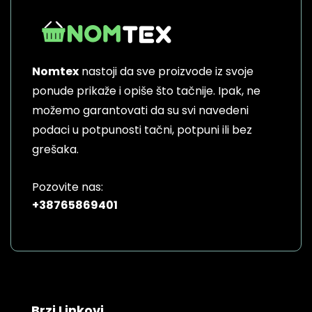
Nomtex
nastoji da sve proizvode iz svoje
ponude prikaže i opiše što tačnije. Ipak, ne
možemo garantovati da su svi navedeni
podaci u potpunosti tačni, potpuni ili bez
grešaka.
Pozovite nas:
+38765869401
Brzi Linkovi