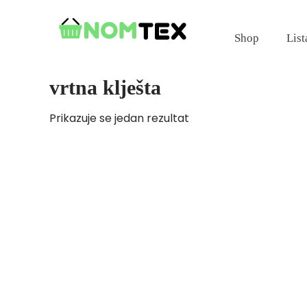
Skip
to
Shop
List
content
vrtna klješta
Prikazuje se jedan rezultat