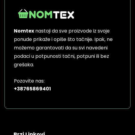
The
options
may
be
Nomtex
nastoji da sve proizvode iz svoje
chosen
on
ponude prikaže i opiše što tačnije. Ipak, ne
the
možemo garantovati da su svi navedeni
product
podaci u potpunosti tačni, potpuni ili bez
page
grešaka.
Pozovite nas:
+38765869401
Brzi Linkovi