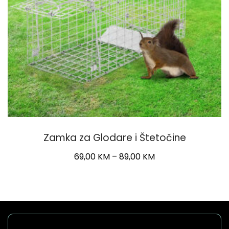
Zamka za Glodare i Štetočine
Price
69,00
KM
–
89,00
KM
range:
This
69,00 KM
product
through
has
89,00 KM
multiple
variants.