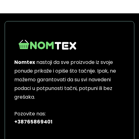
Nomtex
nastoji da sve proizvode iz svoje
ponude prikaže i opiše što tačnije. Ipak, ne
možemo garantovati da su svi navedeni
podaci u potpunosti tačni, potpuni ili bez
grešaka.
Pozovite nas:
+38765869401