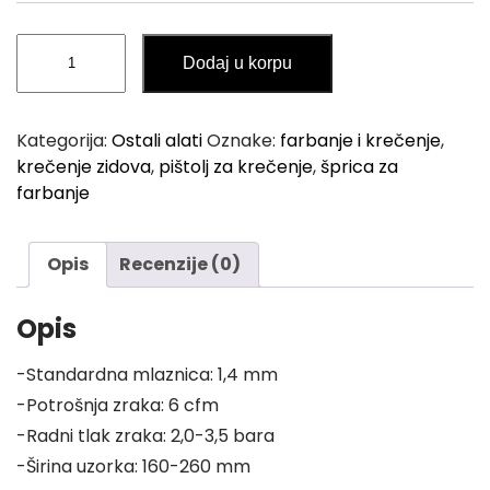
Šprica
Dodaj u korpu
Pištolj
za
Farbanje
Kategorija:
Ostali alati
Oznake:
farbanje i krečenje
,
količina
krečenje zidova
,
pištolj za krečenje
,
šprica za
farbanje
Opis
Recenzije (0)
Opis
-Standardna mlaznica: 1,4 mm
-Potrošnja zraka: 6 cfm
-Radni tlak zraka: 2,0-3,5 bara
-Širina uzorka: 160-260 mm