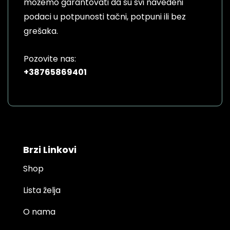
možemo garantovati da su svi navedeni
podaci u potpunosti tačni, potpuni ili bez
grešaka.
Pozovite nas:
+38765869401
Brzi Linkovi
Shop
Lista želja
O nama