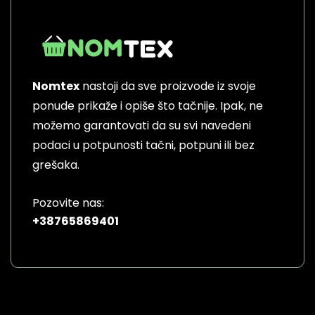
Nomtex
nastoji da sve proizvode iz svoje
ponude prikaže i opiše što tačnije. Ipak, ne
možemo garantovati da su svi navedeni
podaci u potpunosti tačni, potpuni ili bez
grešaka.
Pozovite nas:
+38765869401