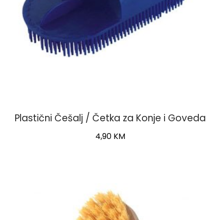
Plastični Češalj / Četka za Konje i Goveda
4,90
KM
This
product
has
multiple
variants.
The