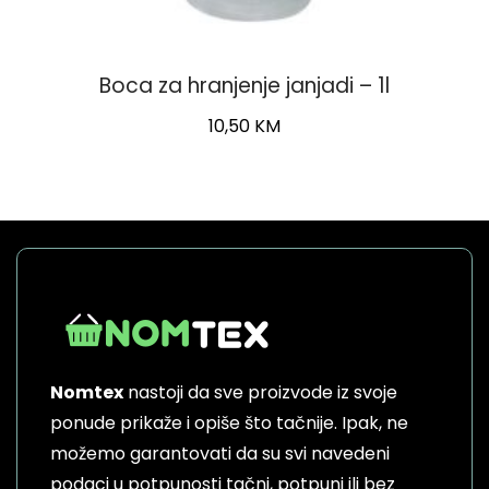
Boca za hranjenje janjadi – 1l
10,50
KM
Nomtex
nastoji da sve proizvode iz svoje
ponude prikaže i opiše što tačnije. Ipak, ne
možemo garantovati da su svi navedeni
podaci u potpunosti tačni, potpuni ili bez