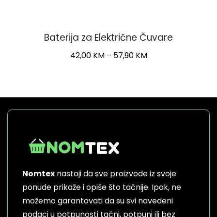
Baterija za Električne Čuvare
Price
42,00
KM
–
57,90
KM
range:
This
42,00 KM
product
through
has
57,90 KM
multiple
variants.
The
options
may
be
Nomtex
nastoji da sve proizvode iz svoje
chosen
on
ponude prikaže i opiše što tačnije. Ipak, ne
the
možemo garantovati da su svi navedeni
product
podaci u potpunosti tačni, potpuni ili bez