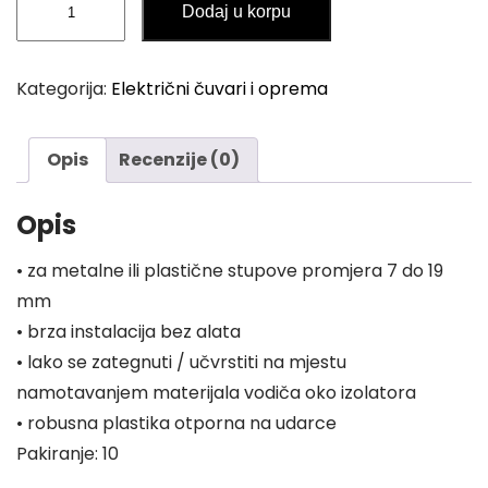
Dodaj u korpu
Vario
Classic
količina
Kategorija:
Električni čuvari i oprema
Opis
Recenzije (0)
Opis
• za metalne ili plastične stupove promjera 7 do 19
mm
• brza instalacija bez alata
• lako se zategnuti / učvrstiti na mjestu
namotavanjem materijala vodiča oko izolatora
• robusna plastika otporna na udarce
Pakiranje: 10