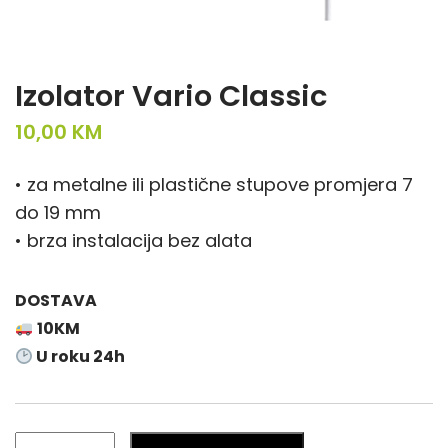
Izolator Vario Classic
10,00
KM
• za metalne ili plastične stupove promjera 7
do 19 mm
• brza instalacija bez alata
DOSTAVA
10KM
U roku 24h
Izolator