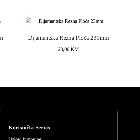
mm
Dijamantska Rezna Ploča 230mm
23,00
KM
Korisnički Servis
Uslovi kupovine