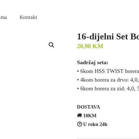
ama
Kontakt
16-dijelni Set B
20,90
KM
Sadržaj seta:
• 6kom HSS TWIST borera: 
• 4kom borera za drvo: 4,0,
• 6kom borera za zid: 4,0, 
DOSTAVA
🚚
10KM
🕑 U roku 24h