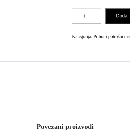
16-
Dodaj 
dijelni
Set
Borera
Kategorija:
Pribor i potrošni mat
Burgija
količina
Povezani proizvodi