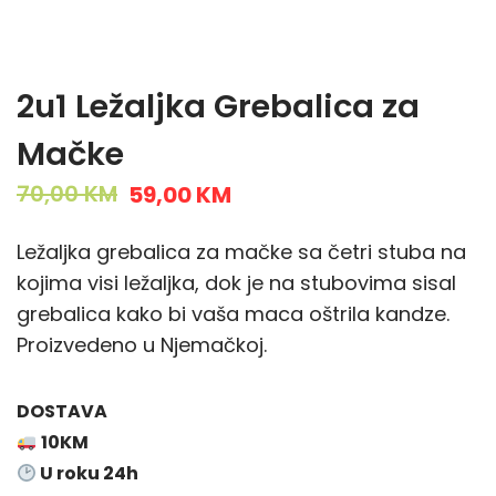
2u1 Ležaljka Grebalica za
Mačke
O
C
70,00
KM
59,00
KM
r
u
Ležaljka grebalica za mačke sa četri stuba na
i
r
kojima visi ležaljka, dok je na stubovima sisal
g
r
grebalica kako bi vaša maca oštrila kandze.
i
e
Proizvedeno u Njemačkoj.
n
n
a
t
l
p
DOSTAVA
p
r
10KM
r
i
U roku 24h