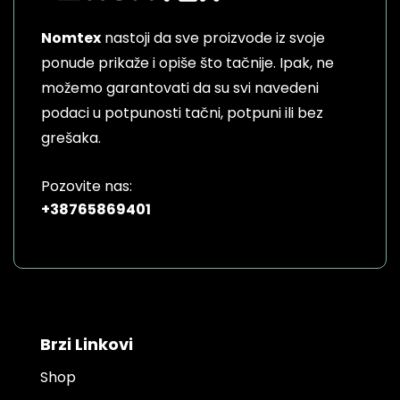
Nomtex
nastoji da sve proizvode iz svoje
ponude prikaže i opiše što tačnije. Ipak, ne
možemo garantovati da su svi navedeni
podaci u potpunosti tačni, potpuni ili bez
grešaka.
Pozovite nas:
+38765869401
Brzi Linkovi
Shop