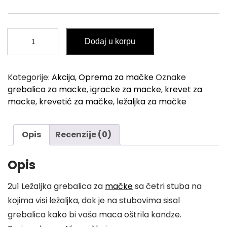
i
c
c
e
e
i
2u1
Dodaj u korpu
w
s
Ležaljka
Grebalica
a
:
za
s
5
Kategorije:
Akcija
,
Oprema za mačke
Oznake
Mačke
:
9
grebalica za macke
,
igracke za macke
,
krevet za
količina
7
,
macke
,
krevetić za mačke
,
ležaljka za mačke
0
0
,
0
Opis
Recenzije (0)
0
0
K
Opis
M
2u1 Ležaljka grebalica za
mačke
sa četri stuba na
K
.
kojima visi ležaljka, dok je na stubovima sisal
M
grebalica kako bi vaša maca oštrila kandze.
.