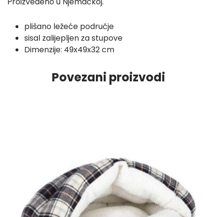
Proizvedeno u Njemačkoj.
plišano ležeće područje
sisal zalijepljen za stupove
Dimenzije: 49x49x32 cm
Povezani proizvodi