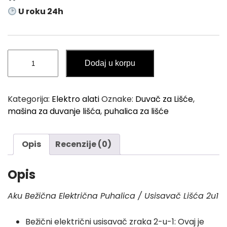
U roku 24h
Aku
Dodaj u korpu
Bežična
Električna
Puhalica
Kategorija:
Elektro alati
Oznake:
Duvač za Lišće
,
/
mašina za duvanje lišća
,
puhalica za lišće
Usisavač
Lišća
2u1
Opis
Recenzije (0)
količina
Opis
Aku Bežična Električna Puhalica / Usisavač Lišća 2u1
Bežični električni usisavač zraka 2-u-1: Ovaj je