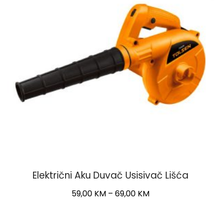
Električni Aku Duvač Usisivač Lišća
Price
59,00
KM
–
69,00
KM
range:
This
59,00 KM
product