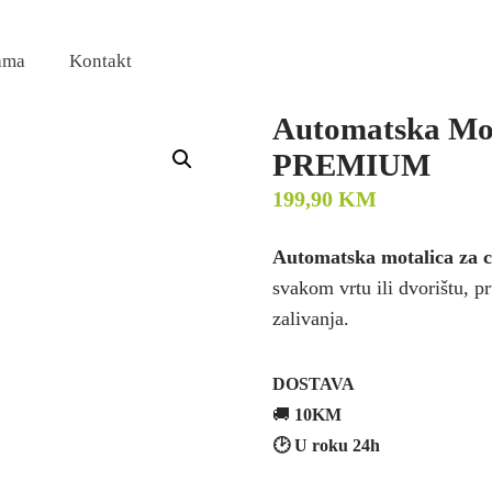
ama
Kontakt
Automatska Mot
PREMIUM
199,90
KM
Automatska motalica za 
svakom vrtu ili dvorištu, p
zalivanja.
DOSTAVA
🚚
10KM
🕑 U roku 24h