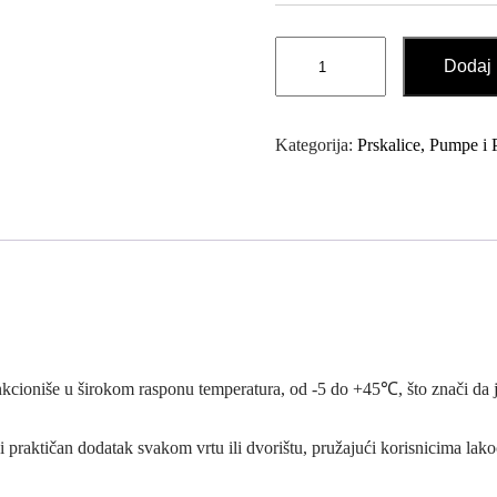
Automatska
Dodaj 
Motalica
za
Crijevo
Kategorija:
Prskalice, Pumpe i P
30M
PREMIUM
količina
unkcioniše u širokom rasponu temperatura, od -5 do +45℃, što znači da
 i praktičan dodatak svakom vrtu ili dvorištu, pružajući korisnicima lako