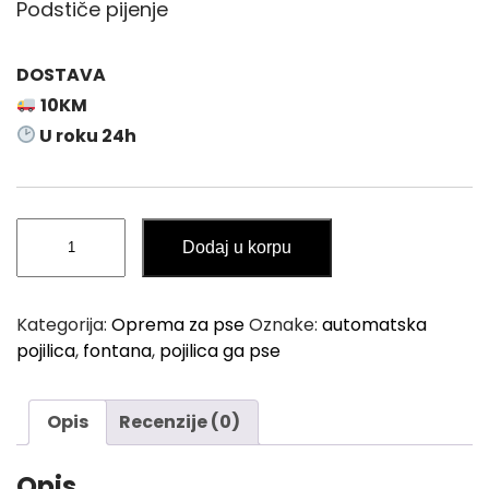
Podstiče pijenje
DOSTAVA
10KM
U roku 24h
Automatska
Dodaj u korpu
Pojilica
Fontana
za
Kategorija:
Oprema za pse
Oznake:
automatska
Pse
pojilica
,
fontana
,
pojilica ga pse
količina
Opis
Recenzije (0)
Opis