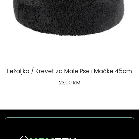
page
Ležaljka / Krevet za Male Pse i Mačke 45cm
23,00
KM