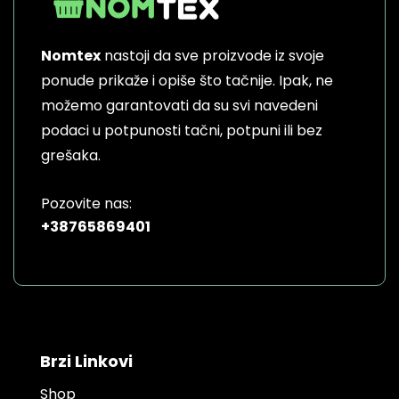
Nomtex
nastoji da sve proizvode iz svoje
ponude prikaže i opiše što tačnije. Ipak, ne
možemo garantovati da su svi navedeni
podaci u potpunosti tačni, potpuni ili bez
grešaka.
Pozovite nas:
+38765869401
Brzi Linkovi
Shop