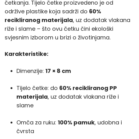
četkanja. Tijelo četke proizvedeno je od
održive plastike koja sadrži do
60%
recikliranog materijala
, uz dodatak vlakana
riže i slame – što ovu četku čini ekološki
svjesnim izborom u brizi o životinjama.
Karakteristike:
Dimenzije:
17 × 8 cm
Tijelo četke: do
60% recikliranog PP
materijala
, uz dodatak vlakana riže i
slame
Omča za ruku:
100% pamuk
, udobna i
čvrsta