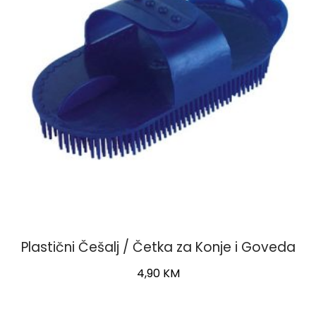
Plastični Češalj / Četka za Konje i Goveda
4,90
KM
This
product