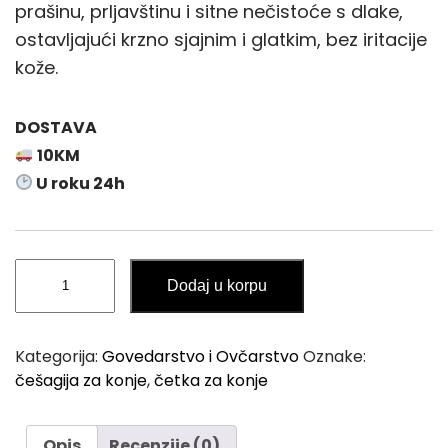
prašinu, prljavštinu i sitne nečistoće s dlake,
ostavljajući krzno sjajnim i glatkim, bez iritacije
kože.
DOSTAVA
10KM
U roku 24h
Četka
Dodaj u korpu
/
Češagija
za
Kategorija:
Govedarstvo i Ovčarstvo
Oznake:
Konje
češagija za konje
,
četka za konje
KERBL
17x8cm
količina
Opis
Recenzije (0)