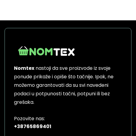
Nomtex
nastoji da sve proizvode iz svoje
ponude prikaže i opiše što tačnije. Ipak, ne
možemo garantovati da su svi navedeni
podaci u potpunosti tačni, potpuni ili bez
grešaka.
Pozovite nas:
+38765869401