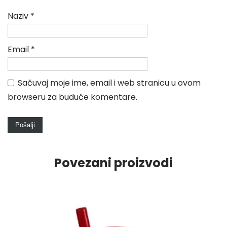
Naziv
*
Email
*
Sačuvaj moje ime, email i web stranicu u ovom
browseru za buduće komentare.
Povezani proizvodi