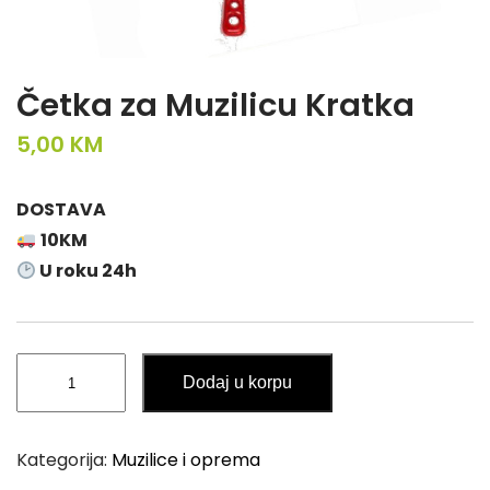
Četka za Muzilicu Kratka
5,00
KM
DOSTAVA
10KM
U roku 24h
Četka
Dodaj u korpu
za
Muzilicu
Kratka
Kategorija:
Muzilice i oprema
količina