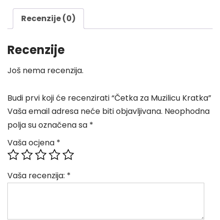
Recenzije (0)
Recenzije
Još nema recenzija.
Budi prvi koji će recenzirati “Četka za Muzilicu Kratka”
Vaša email adresa neće biti objavljivana.
Neophodna
polja su označena sa
*
Vaša ocjena
*
Vaša recenzija:
*