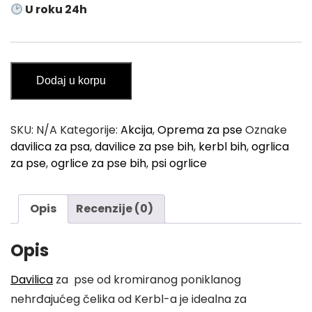
U roku 24h
,
9
0
Davilica
Dodaj u korpu
za
K
Pse
M
KERBL
t
SKU:
N/A
Kategorije:
Akcija
,
Oprema za pse
Oznake
količina
davilica za psa
,
davilice za pse bih
,
kerbl bih
,
ogrlica
h
za pse
,
ogrlice za pse bih
,
psi ogrlice
r
o
u
Opis
Recenzije (0)
g
h
Opis
1
Davilica
za pse od kromiranog poniklanog
1
nehrđajućeg čelika od Kerbl-a je idealna za
,