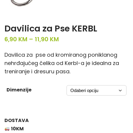
Davilica za Pse KERBL
P
6,90
KM
–
11,90
KM
r
Davilica za pse od kromiranog poniklanog
i
nehrđajućeg čelika od Kerbl-a je idealna za
c
treniranje i dresuru pasa.
e
r
a
Dimenzije
n
g
e
DOSTAVA
:
10KM
6