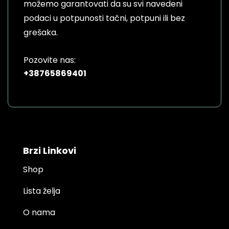
možemo garantovati da su svi navedeni
podaci u potpunosti tačni, potpuni ili bez
grešaka.
Pozovite nas:
+38765869401
Brzi Linkovi
Shop
Lista želja
O nama