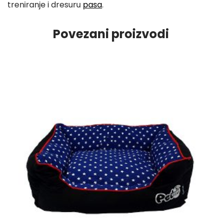
treniranje i dresuru
pasa
.
9
0
Povezani proizvodi
K
M