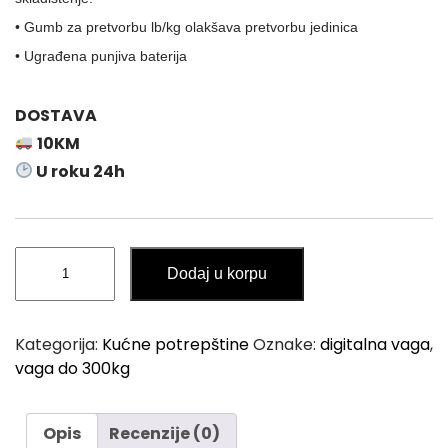
• Gumb za pretvorbu lb/kg olakšava pretvorbu jedinica
• Ugrađena punjiva baterija
DOSTAVA
10KM
U roku 24h
Digitalna
Dodaj u korpu
Vaga
sa
Platformom
Kategorija:
Kućne potrepštine
Oznake:
digitalna vaga
,
TOLSEN
vaga do 300kg
do
300kg
količina
Opis
Recenzije (0)