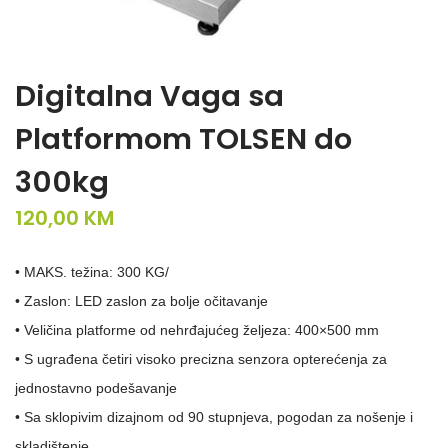
Digitalna Vaga sa
Platformom TOLSEN do
300kg
120,00
KM
• MAKS. težina:
300 KG/
• Zaslon: LED zaslon za bolje očitavanje
• Veličina platforme od nehrđajućeg željeza:
400×500 mm
• S ugrađena četiri visoko precizna senzora opterećenja za
jednostavno
podešavanje
• Sa sklopivim dizajnom od 90 stupnjeva, pogodan za nošenje
i
skladištenje.