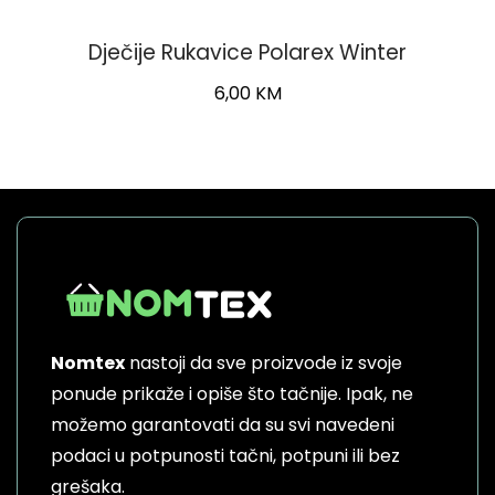
Dječije Rukavice Polarex Winter
6,00
KM
This
product
has
multiple
variants.
The
options
may
be
Nomtex
nastoji da sve proizvode iz svoje
chosen
on
ponude prikaže i opiše što tačnije. Ipak, ne
the
možemo garantovati da su svi navedeni
product
podaci u potpunosti tačni, potpuni ili bez
page
grešaka.