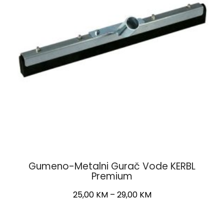
be
chosen
on
the
product
page
Gumeno-Metalni Gurač Vode KERBL
Premium
Price
25,00
KM
–
29,00
KM
range:
This
25,00 KM
product