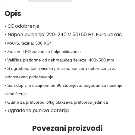
Opis
• CE odobrenje
• Napon punjenja: 220-240 V 50/60 Hz, Euro utikač
• MAKS. težina:
300 KG/
• Zaslon: LED zaslon za bolje očitavanje
• Veličina platforme od nehrđajućeg željeza:
400×500 mm
• S ugrađena četiri visoko precizna senzora opterećenja za
jednostavno
podešavanje
• Sa sklopivim dizajnom od 90 stupnjeva, pogodan za nošenje
i
skladištenje.
• Gumb za pretvorbu lb/kg olakšava pretvorbu jedinica
• Ugrađena punjiva baterija
Povezani proizvodi