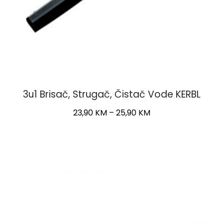
3u1 Brisač, Strugač, Čistač Vode KERBL
Price
23,90
KM
–
25,90
KM
range:
This
23,90 KM
product
through
has
25,90 KM
multiple
variants.
The
options
may