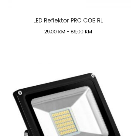
LED Reflektor PRO COB RL
Price
29,00
KM
–
89,00
KM
range:
This
29,00 KM
product
through
has
89,00 KM
multiple
variants.
The
options
may
be
chosen
on
the
product
page