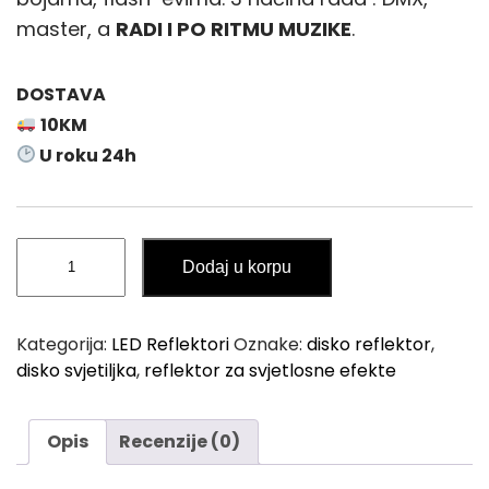
master, a
RADI I PO RITMU MUZIKE
.
DOSTAVA
10KM
U roku 24h
Disko
Dodaj u korpu
LED
Reflektor
Svjetiljka
Kategorija:
LED Reflektori
Oznake:
disko reflektor
,
za
disko svjetiljka
,
reflektor za svjetlosne efekte
Svjetlosne
Efekte
količina
Opis
Recenzije (0)