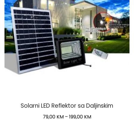
be
chosen
on
the
product
page
Solarni LED Reflektor sa Daljinskim
Price
79,00
KM
–
199,00
KM
range:
This
79,00 KM
product