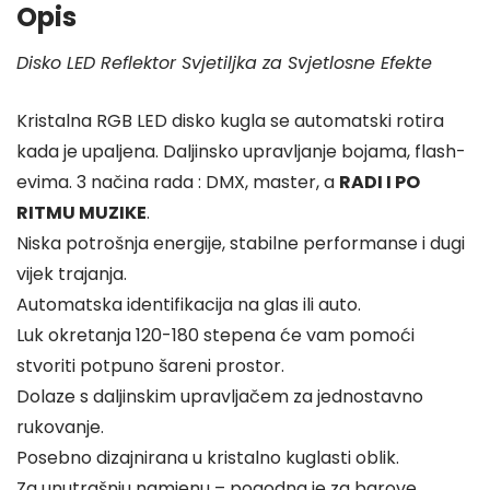
Opis
Disko LED Reflektor Svjetiljka za Svjetlosne Efekte
Kristalna RGB LED disko kugla se automatski rotira
kada je upaljena. Daljinsko upravljanje bojama, flash-
evima. 3 načina rada : DMX, master, a
RADI I PO
RITMU MUZIKE
.
Niska potrošnja energije, stabilne performanse i dugi
vijek trajanja.
Automatska identifikacija na glas ili auto.
Luk okretanja 120-180 stepena će vam pomoći
stvoriti potpuno šareni prostor.
Dolaze s daljinskim upravljačem za jednostavno
rukovanje.
Posebno dizajnirana u kristalno kuglasti oblik.
Za unutrašnju namjenu – pogodna je za barove,