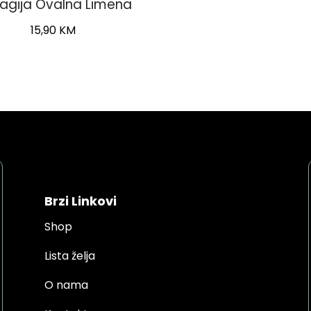
agija Ovalna Limena
15,90
KM
Brzi Linkovi
Shop
Lista želja
O nama