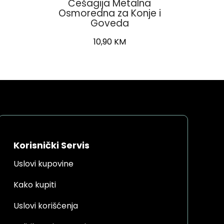
Češagija Metalna
Osmoredna za Konje i
Goveda
10,90
KM
Korisnički Servis
Uslovi kupovine
Kako kupiti
Uslovi korišćenja