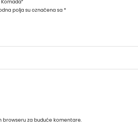
 5 Komada”
dna polja su označena sa
*
vom browseru za buduće komentare.