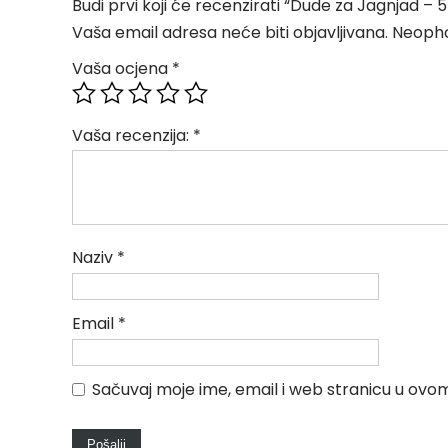
Budi prvi koji će recenzirati “Dude za Jagnjad –
Vaša email adresa neće biti objavljivana.
Neopho
Vaša ocjena
*
Vaša recenzija:
*
Naziv
*
Email
*
Sačuvaj moje ime, email i web stranicu u o