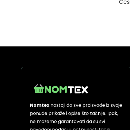
Češ
Nomtex
nastoji da sve proizvode iz svoje
ponude prikaže i opiše što tačnije. Ipak,
ne možemo garantovati da su svi
navedeni podaci u potpunosti tačni,