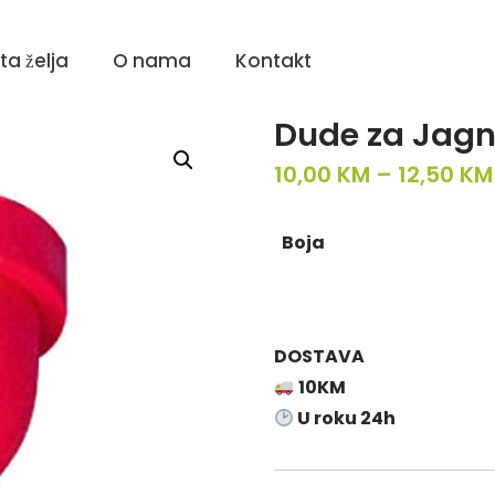
sta želja
O nama
Kontakt
Dude za Jag
10,00
KM
–
12,50
KM
Boja
DOSTAVA
10KM
U roku 24h