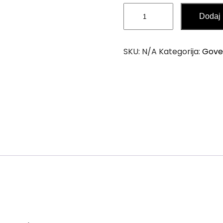
Dude
Dodaj 
za
Jagnjad
-
SKU:
N/A
Kategorija:
Gove
5
Komada
količina