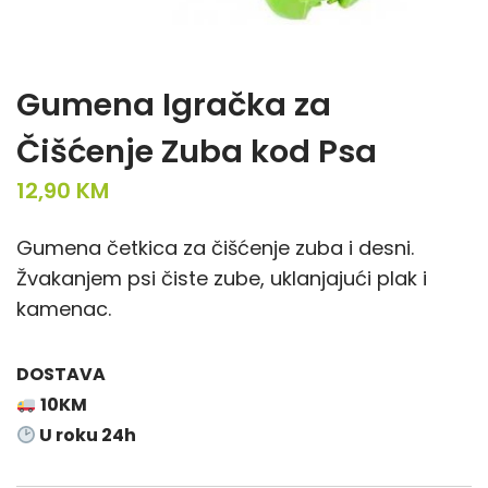
Gumena Igračka za
Čišćenje Zuba kod Psa
12,90
KM
Gumena četkica za čišćenje zuba i desni.
Žvakanjem psi čiste zube, uklanjajući plak i
kamenac.
DOSTAVA
10KM
U roku 24h