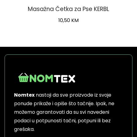
Masažna Četka za Pse KERBL
10,50
KM
Nomtex
nastoji da sve proizvode iz svoje
ponude prikaže i opiše što tačnije. Ipak, ne
možemo garantovati da su svi navedeni
podaci u potpunosti tačni, potpuni ili bez
grešaka.