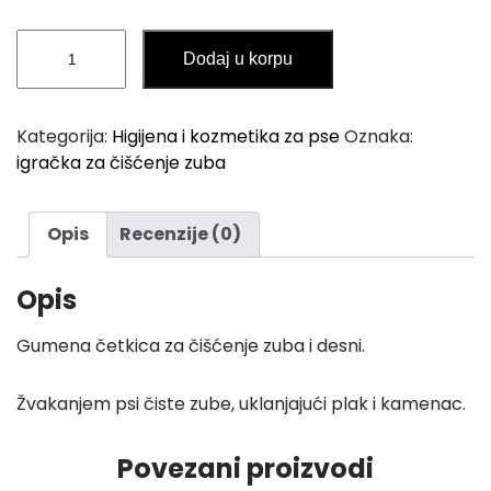
Gumena
Dodaj u korpu
Igračka
za
Čišćenje
Kategorija:
Higijena i kozmetika za pse
Oznaka:
Zuba
igračka za čišćenje zuba
kod
Psa
količina
Opis
Recenzije (0)
Opis
Gumena četkica za čišćenje zuba i desni.
Žvakanjem psi čiste zube, uklanjajući plak i kamenac.
Povezani proizvodi