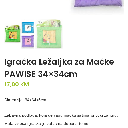
Igračka Ležaljka za Mačke
PAWISE 34×34cm
17,00
KM
Dimenzije: 34x34x5cm
Zabavna podloga, koja ce vašu macku satima privuci za igru.
Mala viseca igracka je zabavna dopuna tome.