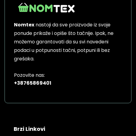
Nomtex
nastoji da sve proizvode iz svoje
ponude prikaže i opiše što tačnije. Ipak, ne
možemo garantovati da su svi navedeni
podaci u potpunosti tačni, potpuni ili bez
grešaka.
Pozovite nas:
+38765869401
Brzi Linkovi