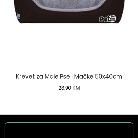
product
page
Krevet za Male Pse i Mačke 50x40cm
28,90
KM