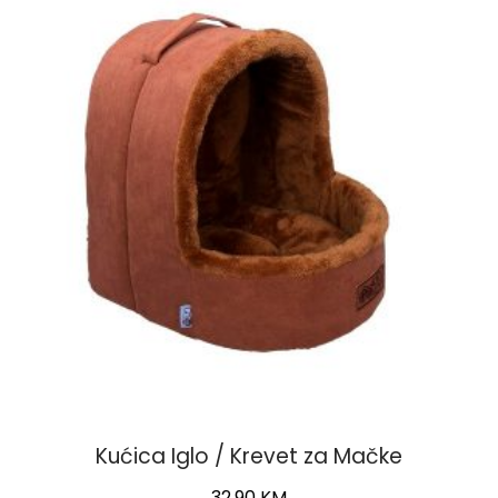
Kućica Iglo / Krevet za Mačke
32,90
KM