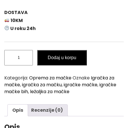
DOSTAVA
10KM
U roku 24h
Igračka
Dodaj u korpu
Ležaljka
za
Mačke
Kategorija:
Oprema za mačke
Oznake
Igračka za
PAWISE
mačke
,
igračka za mačku
,
igračke mačke
,
igračke
34×34cm
mačke bih
,
ležaljka za mačke
količina
Opis
Recenzije (0)
Opis