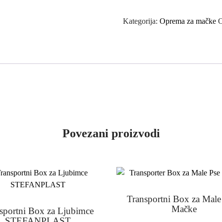
Mačke
na
Kategorija:
Oprema za mačke
Štapu
Vilin
Konjic
količina
Povezani proizvodi
Transportni Box za Male 
Mačke
sportni Box za Ljubimce
STEFANPLAST