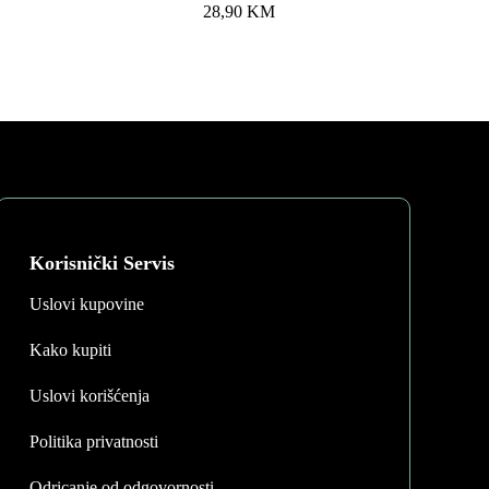
nt
28,90
KM
 KM.
Korisnički Servis
Uslovi kupovine
Kako kupiti
Uslovi korišćenja
Politika privatnosti
Odricanje od odgovornosti