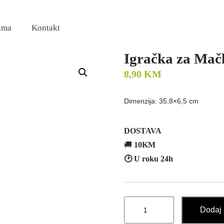
ama
Kontakt
Igračka za Mačk
8,90
KM
Dimenzija: 35,8×6,5 cm
DOSTAVA
🚚
10KM
🕑 U roku 24h
Igračka
Dodaj 
za