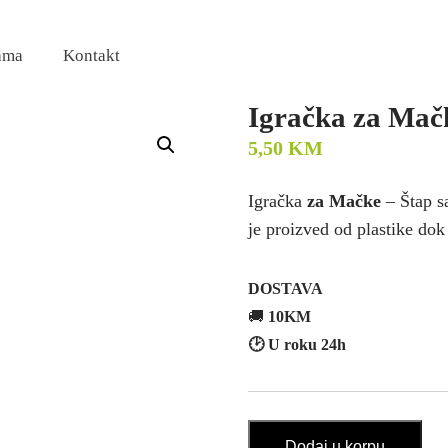
ama
Kontakt
Igračka za Mač
5,50
KM
Igračka
za Mačke
– Štap s
je proizved od plastike dok
DOSTAVA
🚚
10KM
🕑 U roku 24h
Igračka
Dodaj u korpu