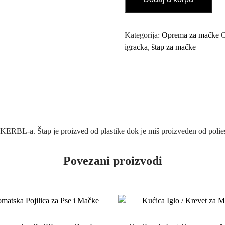
za
Mačke
-
Kategorija:
Oprema za mačke
Štap
igracka
,
štap za mačke
sa
Mišem
KERBL
količina
ERBL-a. Štap je proizved od plastike dok je miš proizveden od polies
Povezani proizvodi