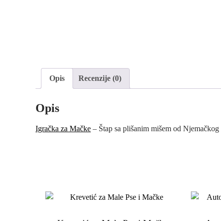
Opis
Recenzije (0)
Opis
Igračka za Mačke
– Štap sa plišanim mišem od Njemačkog K