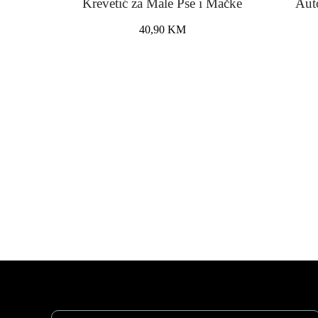
Krevetić za Male Pse i Mačke
Auto
40,90
KM