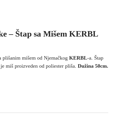
ke – Štap sa Mišem KERBL
a plišanim mišem od Njemačkog
KERBL
-a. Štap
 je miš proizveden od poliester pliša.
Dužina 50cm.