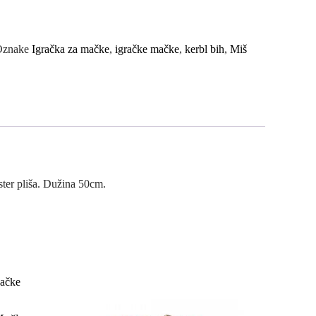
Oznake
Igračka za mačke
,
igračke mačke
,
kerbl bih
,
Miš
ter pliša. Dužina 50cm.