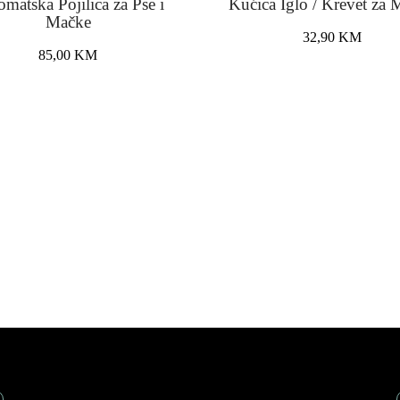
matska Pojilica za Pse i
Kućica Iglo / Krevet za 
Mačke
32,90
KM
85,00
KM