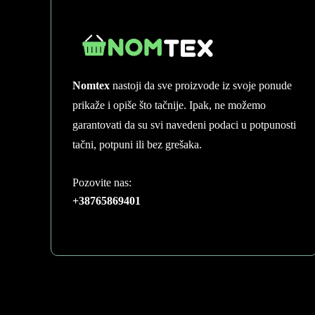
Nomtex
nastoji da sve proizvode iz svoje ponude
prikaže i opiše što tačnije. Ipak, ne možemo
garantovati da su svi navedeni podaci u potpunosti
tačni, potpuni ili bez grešaka.
Pozovite nas:
+38765869401