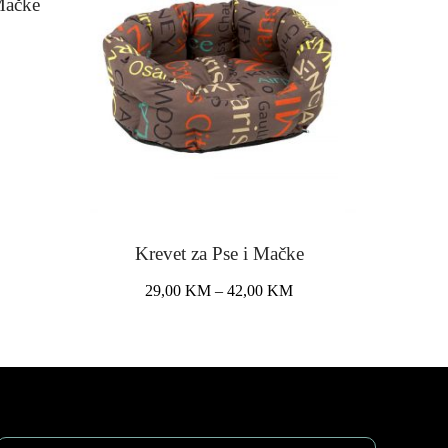
Mačke
Krevet za Pse i Mačke
Price
29,00
KM
–
42,00
KM
range:
This
29,00 KM
product
through
has
42,00 KM
multiple
variants.
The