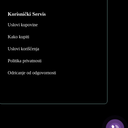
options
may
Korisnički Servis
be
Uslovi kupovine
chosen
on
Kako kupiti
the
product
Uslovi korišćenja
page
Politika privatnosti
Odricanje od odgovornosti