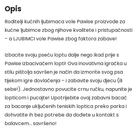
Opis
Roditelji kućnih ljubimaca vole Pawise proizvode za
kućne ljubimce zbog njihove kvalitete i pristupačnosti
– a LJUBIMCI vole Pawise zbog faktora zabave!
Izbacite svoju pseću loptu dalje nego ikad prije s
Pawise izbacivačem lopti! Ova inovativna igračka u
stilu pištolja savršen je način da izmorite svog psa
tijekom igre dovlačenja – i zabavite svoju djecu (ili
sebe!). Jednostavno povucite crnu ručku, napunite je
lopticom i pucajte! Upotrijebite ovaj zabavni bacač
za bacanje uključenih teniskih loptica preko parka i
dohvatite ih bez potrebe da dođete u kontakt s
balavcem… savršeno!