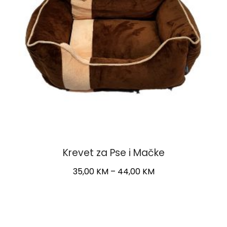
Krevet za Pse i Mačke
Price
35,00
KM
–
44,00
KM
range:
This
35,00 KM
product
through
has
44,00 KM
multiple