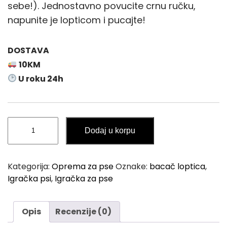
sebe!). Jednostavno povucite crnu ručku,
napunite je lopticom i pucajte!
DOSTAVA
10KM
U roku 24h
Igračka
Dodaj u korpu
za
Pse
-
Kategorija:
Oprema za pse
Oznake:
bacač loptica
,
Ispaljivač
Igračka psi
,
Igračka za pse
Loptica
PAWISE
količina
Opis
Recenzije (0)