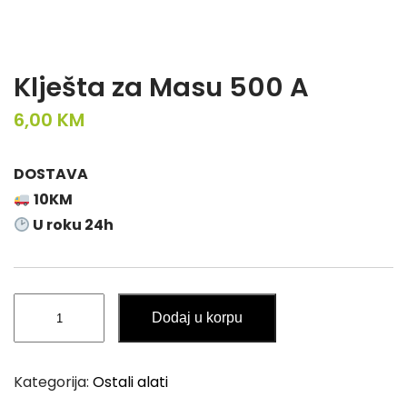
Klješta za Masu 500 A
6,00
KM
DOSTAVA
10KM
U roku 24h
Klješta
Dodaj u korpu
za
Masu
500
Kategorija:
Ostali alati
A