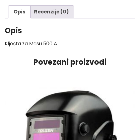
količina
Opis
Recenzije (0)
Opis
Klješta za Masu 500 A
Povezani proizvodi