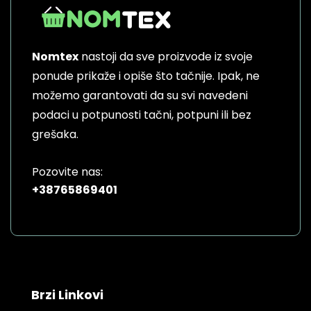
Nomtex
nastoji da sve proizvode iz svoje
ponude prikaže i opiše što tačnije. Ipak, ne
možemo garantovati da su svi navedeni
podaci u potpunosti tačni, potpuni ili bez
grešaka.
Pozovite nas:
+38765869401
Brzi Linkovi