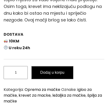
Osim toga, krevet ima neklizajuću podlogu na
dnu kako bi ostao na mjestu i spriječio
nezgode. Ovaj mačji brlog se lako čisti.
DOSTAVA
10KM
U roku 24h
Krevet
Dodaj u korpu
/
Špilja
za
Kategorija:
Oprema za mačke
Oznake:
igloo za
Mačke
mačke
,
krevet za macke
,
ležaljka za mačke
,
špilja za
sa
mačke
Visećom