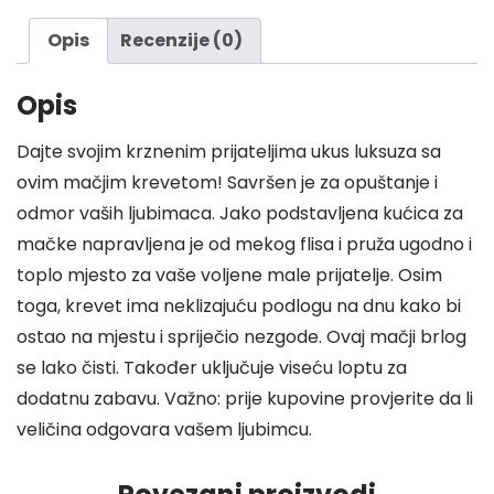
Lopticom
50x48cm
Opis
Recenzije (0)
količina
Opis
Dajte svojim krznenim prijateljima ukus luksuza sa
ovim mačjim krevetom! Savršen je za opuštanje i
odmor vaših ljubimaca. Jako podstavljena kućica za
mačke napravljena je od mekog flisa i pruža ugodno i
toplo mjesto za vaše voljene male prijatelje. Osim
toga, krevet ima neklizajuću podlogu na dnu kako bi
ostao na mjestu i spriječio nezgode. Ovaj mačji brlog
se lako čisti. Također uključuje viseću loptu za
dodatnu zabavu. Važno: prije kupovine provjerite da li
veličina odgovara vašem ljubimcu.