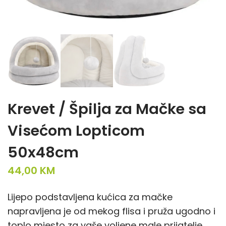
Krevet / Špilja za Mačke sa
Visećom Lopticom
50x48cm
44,00
KM
Lijepo podstavljena kućica za mačke
napravljena je od mekog flisa i pruža ugodno i
toplo mjesto za vaše voljene male prijatelje.