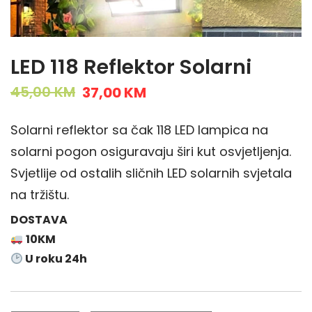
LED 118 Reflektor Solarni
O
C
45,00
KM
37,00
KM
r
u
i
r
Solarni reflektor sa čak 118 LED lampica na
g
r
solarni pogon osiguravaju širi kut osvjetljenja.
i
e
Svjetlije od ostalih sličnih LED solarnih svjetala
n
n
na tržištu.
a
t
DOSTAVA
l
p
10KM
p
r
U roku 24h
r
i
i
c
c
e