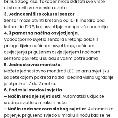
brinuti zbog kiše. Također može izdržati sve vrste
ekstremnih vremenskih uvjeta.
3. Jednoosni širokokutni senzor
Senzor može otkriti kretanja od 10-11 metara pod
kutom do 120 °, koji osvjetljuje mnogo više područja.
4. 3 pametna načina osvjetljenja.
Vodootporno svjetlo senzora kretanja dolazi s
prilagodljivim načinom osvjetljenja, načinom
osvjetljenja prigušenim osvjetljenjem i načinom
senzora pokreta u skladu s vašim potrebama.
5. Jednostavna montaža.
Možete jednostavno montirati LED solarnu svjetiljku
sa detekcijom pokreta na zid . Idealna visina ugradnje
je otprilike 1,7 do 2 metra.
6. Podesivi modovi svjetla
– Način srednje svjetlosti:
Automatski uključite
srednje svjetlo u mraku ili noću.
– Način rada senzora slabog svjetla:
Automatsko
paljenje, prigušeno svjetlo u mraku ili noću kad se ne