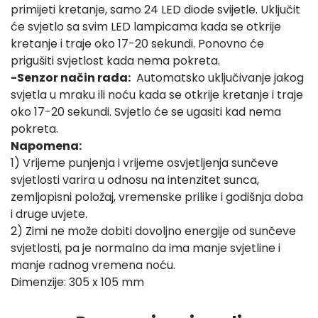
primijeti kretanje, samo 24 LED diode svijetle. Uključit
će svjetlo sa svim LED lampicama kada se otkrije
kretanje i traje oko 17-20 sekundi. Ponovno će
prigušiti svjetlost kada nema pokreta.
-Senzor način rada:
Automatsko uključivanje jakog
svjetla u mraku ili noću kada se otkrije kretanje i traje
oko 17-20 sekundi. Svjetlo će se ugasiti kad nema
pokreta.
Napomena:
1) Vrijeme punjenja i vrijeme osvjetljenja sunčeve
svjetlosti varira u odnosu na intenzitet sunca,
zemljopisni položaj, vremenske prilike i godišnja doba
i druge uvjete.
2) Zimi ne može dobiti dovoljno energije od sunčeve
svjetlosti, pa je normalno da ima manje svjetline i
manje radnog vremena noću.
Dimenzije: 305 x 105 mm