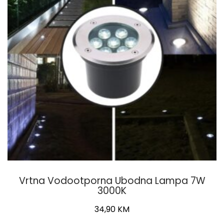
may
be
chosen
on
the
product
page
Vrtna Vodootporna Ubodna Lampa 7W
3000K
34,90
KM