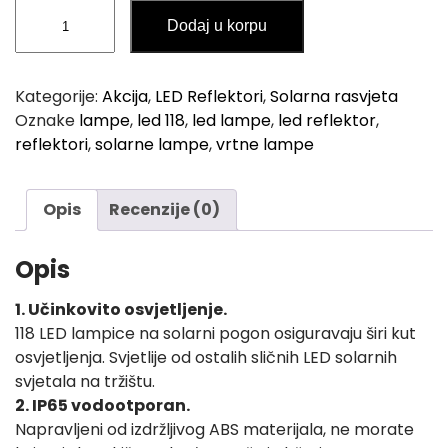
LED
e
i
Dodaj u korpu
118
w
s
Reflektor
a
:
Solarni
Kategorije:
Akcija
,
LED Reflektori
,
Solarna rasvjeta
s
3
količina
Oznake
lampe
,
led 118
,
led lampe
,
led reflektor
,
:
7
reflektori
,
solarne lampe
,
vrtne lampe
4
,
5
0
Opis
Recenzije (0)
,
0
0
Opis
0
K
M
1. Učinkovito osvjetljenje.
K
.
118 LED lampice na solarni pogon osiguravaju širi kut
M
osvjetljenja. Svjetlije od ostalih sličnih LED solarnih
.
svjetala na tržištu.
2. IP65 vodootporan.
Napravljeni od izdržljivog ABS materijala, ne morate