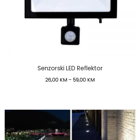
Senzorski LED Reflektor
Price
26,00
KM
–
59,00
KM
range:
This
26,00 KM
product
through
has
59,00 KM
multiple
variants.
The
options