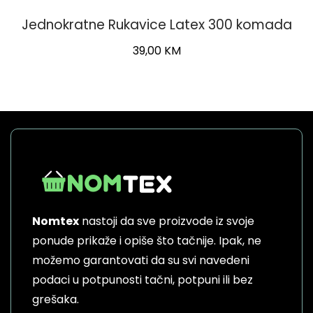
Jednokratne Rukavice Latex 300 komada
39,00
KM
This
product
has
multiple
variants.
The
options
may
be
Nomtex
nastoji da sve proizvode iz svoje
chosen
on
ponude prikaže i opiše što tačnije. Ipak, ne
the
možemo garantovati da su svi navedeni
product
podaci u potpunosti tačni, potpuni ili bez
page
grešaka.