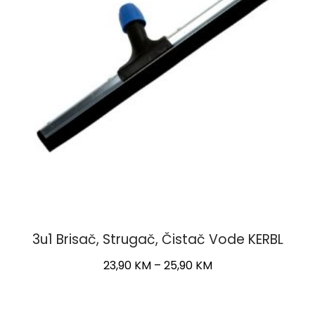
3u1 Brisač, Strugač, Čistač Vode KERBL
Price
23,90
KM
–
25,90
KM
range:
This
23,90 KM
product