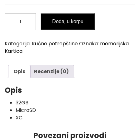
Memorijska
Dodaj u korpu
Kartica
32GB
MicroSD
Kategorija:
Kućne potrepštine
Oznaka:
memorijska
količina
Kartica
Opis
Recenzije (0)
Opis
32GB
MicroSD
XC
Povezani proizvodi