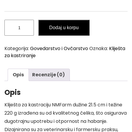
Metalna
Dodaj u korpu
Kliješta
za
Kastriranje
Kategorija:
Govedarstvo i Ovčarstvo
Oznaka:
Kliješta
21.5cm
za kastriranje
220g
količina
Opis
Recenzije (0)
Opis
Kliješta za kastraciju NMFarm dužine 21.5 cm i težine
220 g izrađena su od kvalitetnog čelika, što osigurava
dugotrajnu upotrebu i otpornost na habanje.
Dizajnirana su za veterinarsku i farmersku praksu,