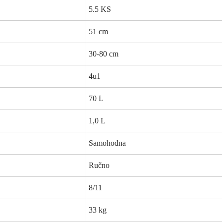
5.5 KS
51 cm
30-80 cm
4u1
70 L
1,0 L
Samohodna
Ručno
8/11
33 kg