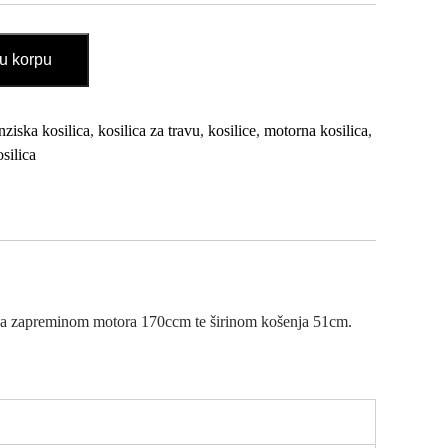
u korpu
nziska kosilica
,
kosilica za travu
,
kosilice
,
motorna kosilica
,
silica
 sa zapreminom motora 170ccm te širinom košenja 51cm.