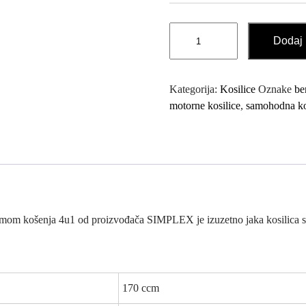
Motorna
Dodaj 
Samohodna
Kosilica
5.5
Kategorija:
Kosilice
Oznake
be
KS
motorne kosilice
,
samohodna ko
SIMPLEX
količina
temom košenja 4u1 od proizvođača SIMPLEX je izuzetno jaka kosilica
170 ccm