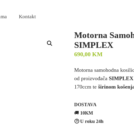
ama
Kontakt
Motorna Samoho
SIMPLEX
690,00
KM
Motorna samohodna kosilic
od proizvođača
SIMPLEX
170ccm te
širinom košenj
DOSTAVA
🚚
10KM
🕑 U roku 24h