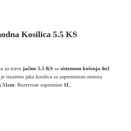
dna Kosilica 5.5 KS
a za travu
jačine 5.5 KS
sa
sistemom košenja 4u1
je izuzetno jaka kosilica sa zapreminom motora
a 51cm
. Rezervoar zapremine
1L
.