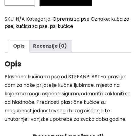
r
za
o
Pse
SKU:
N/A
Kategorija:
Oprema za pse
Oznake:
kuća za
u
STEFANPLAST
pse
,
kućica za pse
,
psi kućice
količina
g
h
Opis
Recenzije (0)
1
9
Opis
9
,
Plastična kućica za
pse
od STEFANPLAST-a pravi je
0
dom za naše prijatelje kućne ljubimce, mjesto na
0
kojem se mogu osjećati sigurno, odmoriti i zakloniti se
od hladnoće. Prednosti plastične kućice su
K
mogućnost jednostavnog i brzog čišćenja te
M
unutarnje i vanjske upotrebe za svako doba godine.