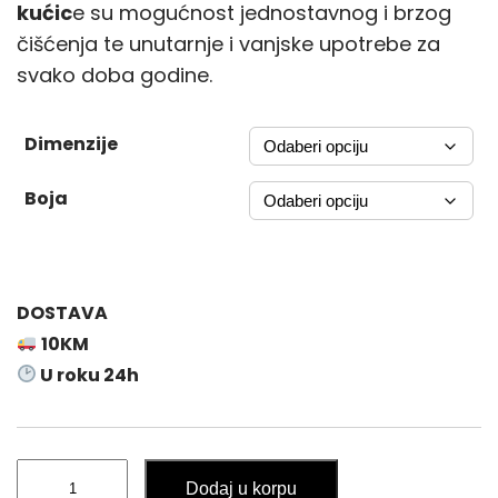
kućic
e su mogućnost jednostavnog i brzog
a
čišćenja te unutarnje i vanjske upotrebe za
n
svako doba godine.
g
e
:
Dimenzije
1
Boja
4
9
,
0
DOSTAVA
0
10KM
U roku 24h
K
M
t
Plastična
h
Dodaj u korpu
Kućica