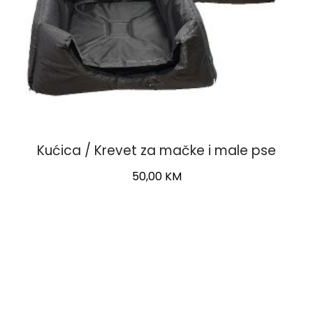
page
Kućica / Krevet za mačke i male pse
50,00
KM