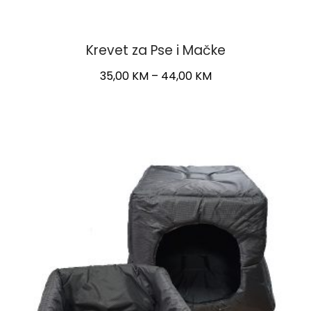
Krevet za Pse i Mačke
Price
35,00
KM
–
44,00
KM
range:
This
35,00 KM
product
through
has
44,00 KM
multiple
variants.
The
options
may
be
chosen
on
the
product