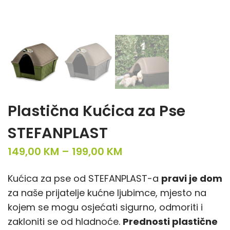
Plastična Kućica za Pse
STEFANPLAST
P
149,00
KM
–
199,00
KM
r
Kućica za pse od STEFANPLAST-a
pravi je dom
i
za naše prijatelje kućne ljubimce, mjesto na
c
kojem se mogu osjećati sigurno, odmoriti i
e
zakloniti se od hladnoće.
Prednosti plastične
r