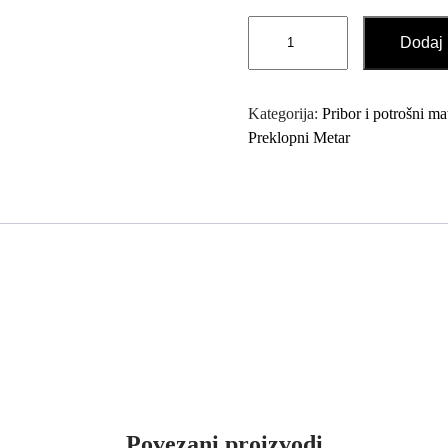
Preklopni
Dodaj 
Drveni
Metar
2m
Kategorija:
Pribor i potrošni mat
količina
Preklopni Metar
Povezani proizvodi