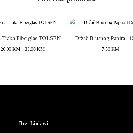
a Traka Fiberglas TOLSEN
Držač Brusnog Papira 1
Price
26,00
KM
–
33,00
KM
7,50
KM
range:
This
26,00 KM
product
through
has
33,00 KM
multiple
variants.
The
options
may
be
chosen
Brzi Linkovi
on