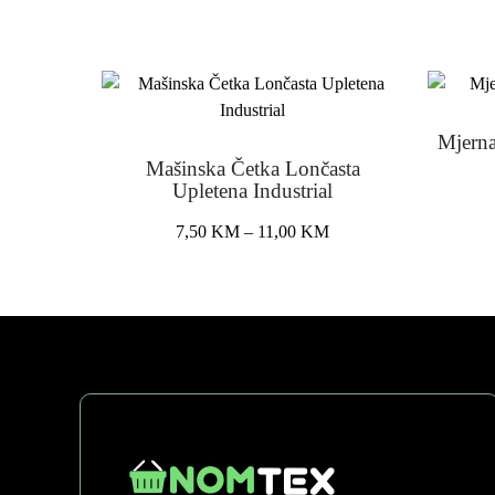
Mjern
Mašinska Četka Lončasta
Upletena Industrial
Price
7,50
KM
–
11,00
KM
range:
This
7,50 KM
product
through
has
11,00 KM
multiple
variants.
The
options
may
be