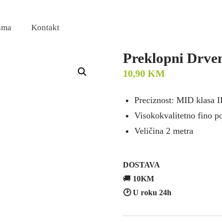
ama
Kontakt
Preklopni Drve
10,90
KM
Preciznost: MID klasa I
Visokokvalitetno fino p
Veličina 2 metra
DOSTAVA
🚚
10KM
🕑 U roku 24h