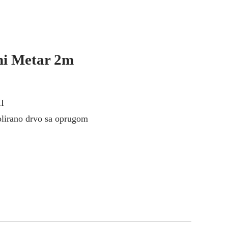
ni Metar 2m
II
olirano drvo sa oprugom