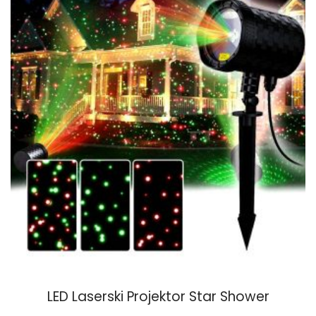
The
options
may
be
chosen
on
the
product
page
LED Laserski Projektor Star Shower