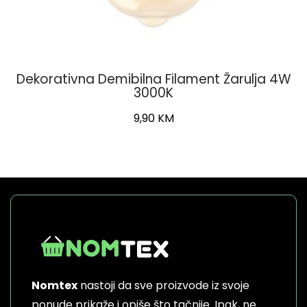
Dekorativna Demibilna Filament Žarulja 4W
3000K
9,90
KM
Nomtex
nastoji da sve proizvode iz svoje
ponude prikaže i opiše što tačnije. Ipak, ne