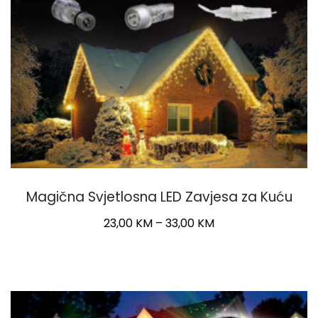
Magična Svjetlosna LED Zavjesa za Kuću
Price
23,00
KM
–
33,00
KM
range:
This
23,00 KM
product
through
has
33,00 KM
multiple
variants.