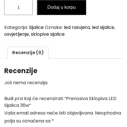
Prenosiva
Dodaj u korpu
Sklopiva
LED
Sijalica
Kategorija:
Sijalice
Oznake:
led rasvjeta
,
led sijalice
,
36w
osvjetljenje
,
sklopive sijalice
količina
Recenzije (0)
Recenzije
Još nema recenzija.
Budi prvi koji će recenzirati “Prenosiva Sklopiva LED
Sijalica 36w”
Vaša email adresa neće biti objavljivana.
Neophodna
polja su označena sa
*