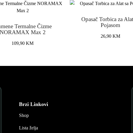
Opasač Torbica za Alat
Pojasom
mene Termalne Čizme
NORAMAX Max 2
26,90
KM
109,90
KM
This
product
has
multiple
variants.
The
options
may
Brzi Linkovi
be
Shop
chosen
on
Lista želja
the