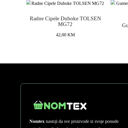
Radne Cipele Duboke TOLSEN
MG72
Gu
42,00
KM
This
product
has
multiple
variants.
The
options
may
be
chosen
on
the
Nomtex
nastoji da sve proizvode iz svoje ponude
product