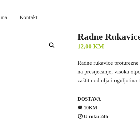
ama
Kontakt
Radne Rukavice
12,00
KM
Radne rukavice proturezne
na presijecanje, visoka ot
zaštitu od ulja i oguljotina
DOSTAVA
🚚
10KM
🕑 U roku 24h