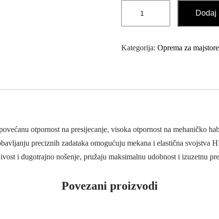
Radne
Dodaj 
Rukavice
Proturezne
količina
Kategorija:
Oprema za majstore
ećanu otpornost na presijecanje, visoka otpornost na mehaničko habanj
bavljanju preciznih zadataka omogućuju mekana i elastična svojstva 
jivost i dugotrajno nošenje, pružaju maksimalnu udobnost i izuzetnu pre
Povezani proizvodi