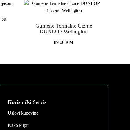
 sa
Gumene Termalne Čizme
DUNLOP Wellington
89,00
KM
This
product
has
multiple
variants.
The
options
may
Korisnički Servis
be
Uslovi kupovine
chosen
on
Kako kupiti
the