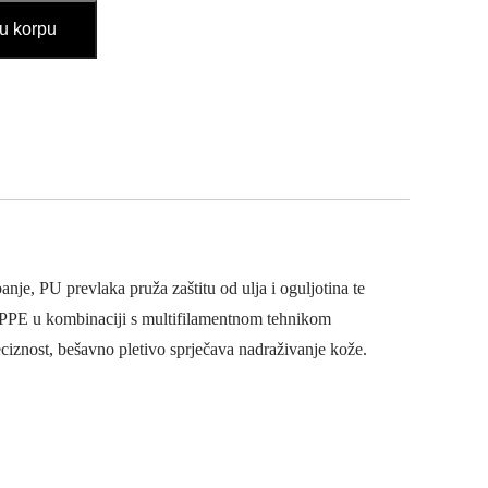
u korpu
e, PU prevlaka pruža zaštitu od ulja i oguljotina te
HPPE u kombinaciji s multifilamentnom tehnikom
ciznost, bešavno pletivo sprječava nadraživanje kože.