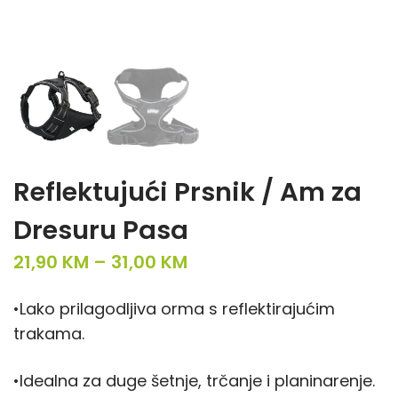
Reflektujući Prsnik / Am za
Dresuru Pasa
P
21,90
KM
–
31,00
KM
r
•Lako prilagodljiva orma s reflektirajućim
i
trakama.
c
e
•Idealna za duge šetnje, trčanje i planinarenje.
r