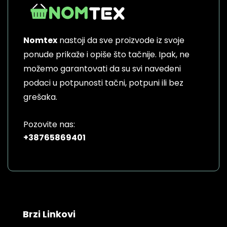
options
may
be
Nomtex
nastoji da sve proizvode iz svoje
chosen
on
ponude prikaže i opiše što tačnije. Ipak, ne
the
možemo garantovati da su svi navedeni
product
podaci u potpunosti tačni, potpuni ili bez
page
grešaka.
Pozovite nas:
+38765869401
Brzi Linkovi