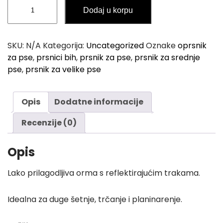
Reflektujući
o
Dodaj u korpu
Prsnik
u
/
g
Am
SKU:
N/A
Kategorija:
Uncategorized
Oznake
oprsnik
h
za
za pse
,
prsnici bih
,
prsnik za pse
,
prsnik za srednje
3
Dresuru
pse
,
prsnik za velike pse
Pasa
1
količina
,
Opis
Dodatne informacije
0
0
Recenzije (0)
K
Opis
M
Lako prilagodljiva orma s reflektirajućim trakama.
Idealna za duge šetnje, trčanje i planinarenje.