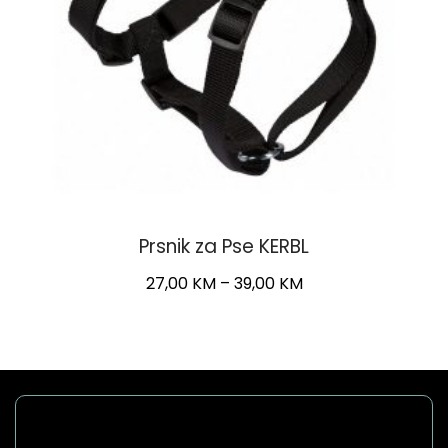
Prsnik za Pse KERBL
Price
27,00
KM
–
39,00
KM
range:
This
27,00 KM
product
through
has
39,00 KM
multiple
variants.
The