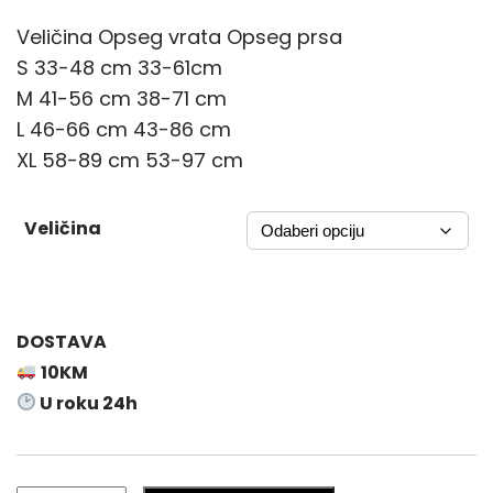
a
Veličina Opseg vrata Opseg prsa
n
S 33-48 cm 33-61cm
g
M 41-56 cm 38-71 cm
e
L 46-66 cm 43-86 cm
:
XL 58-89 cm 53-97 cm
2
1
Veličina
,
9
0
DOSTAVA
K
10KM
M
U roku 24h
t
h
r