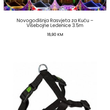
Novogodišnja Rasvjeta za Kuću –
Višebojne Ledenice 3.5m
18,90
KM