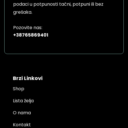
podaci u potpunosti tačni, potpuni ili bez
grešaka.
Pozovite nas:
+38765869401
Brzi Linkovi
Shop
Lista želja
O nama
Kontakt