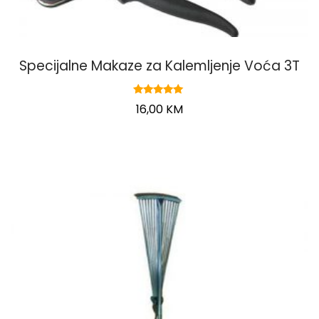
Specijalne Makaze za Kalemljenje Voća 3T
Ocjenjeno
16,00
KM
4.78
od 5