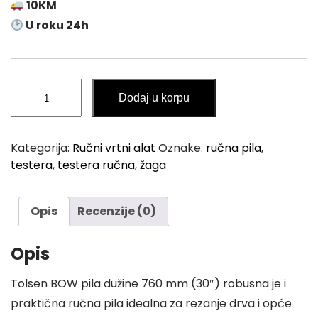
10KM
U roku 24h
Ručna
Dodaj u korpu
Pila
/
Testera
Kategorija:
Ručni vrtni alat
Oznake:
ručna pila
,
Lučna
testera
,
testera ručna
,
žaga
TOLSEN
B-
type
Opis
Recenzije (0)
760mm
količina
Opis
Tolsen BOW pila dužine 760 mm (30″) robusna je i
praktična ručna pila idealna za rezanje drva i opće