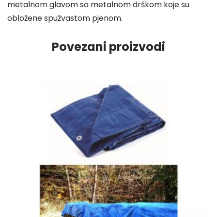
M
metalnom glavom sa metalnom drškom koje su
.
obložene spužvastom pjenom.
Povezani proizvodi