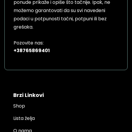
on
ponude prikaže i opiše što tačnije. Ipak, ne
the
možemo garantovati da su svi navedeni
product
podaci u potpunosti tačni, potpuni ili bez
page
grešaka.
Pozovite nas:
+38765869401
Brzi Linkovi
Shop
Lista želja
O nama