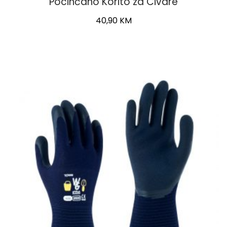
Pocinčano Korito za Civare
40,90
KM