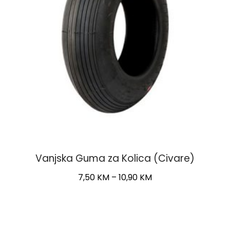
Vanjska Guma za Kolica (Civare)
Price
7,50
KM
–
10,90
KM
range:
This
7,50 KM
product
through
has
10,90 KM