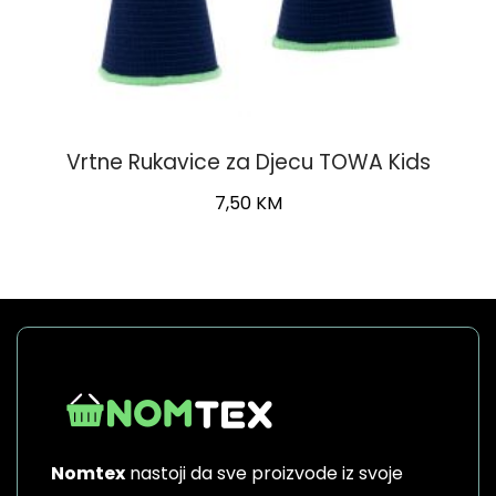
Vrtne Rukavice za Djecu TOWA Kids
7,50
KM
This
product
has
multiple
variants.
The
options
may
be
Nomtex
nastoji da sve proizvode iz svoje
chosen