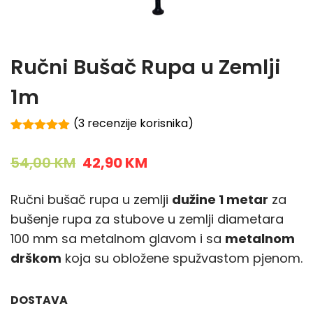
Ručni Bušač Rupa u Zemlji
1m
(
3
recenzije korisnika)
Korisničke
3
ocjene:
4.89
O
C
54,00
KM
42,90
KM
od ukupno
5 (
r
u
korisnika)
Ručni bušač rupa u zemlji
dužine 1 metar
za
i
r
bušenje rupa za stubove u zemlji diametara
g
r
100 mm sa metalnom glavom i sa
metalnom
i
e
drškom
koja su obložene spužvastom pjenom.
n
n
a
t
l
p
DOSTAVA