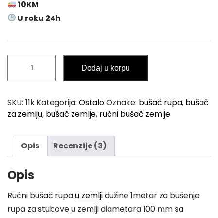
p
r
10KM
r
i
U roku 24h
i
c
c
e
e
i
Ručni
Dodaj u korpu
w
s
Bušač
Rupa
a
:
u
s
4
SKU:
11k
Kategorija:
Ostalo
Oznake:
bušač rupa
,
bušač
Zemlji
:
2
za zemlju
,
bušač zemlje
,
ručni bušač zemlje
1m
5
,
količina
4
9
Opis
Recenzije (3)
,
0
0
Opis
0
K
M
Ručni bušač rupa
u zemlji
dužine 1metar za bušenje
K
.
rupa za stubove u zemlji diametara 100 mm sa