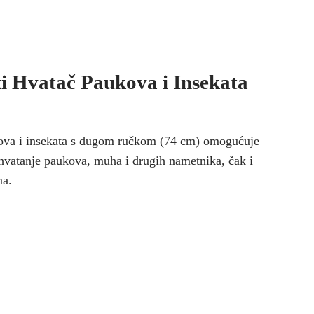
i Hvatač Paukova i Insekata
kova i insekata s dugom ručkom (74 cm) omogućuje
hvatanje paukova, muha i drugih nametnika, čak i
ma.