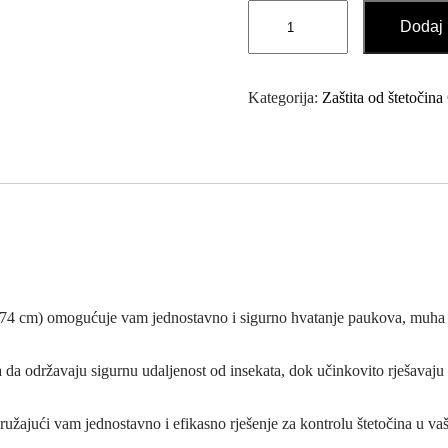
Ručni
Dodaj 
Telskopski
Hvatač
Paukova
Kategorija:
Zaštita od štetočina
i
Insekata
količina
(74 cm) omogućuje vam jednostavno i sigurno hvatanje paukova, muha i
a održavaju sigurnu udaljenost od insekata, dok učinkovito rješavaju 
, pružajući vam jednostavno i efikasno rješenje za kontrolu štetočina u 