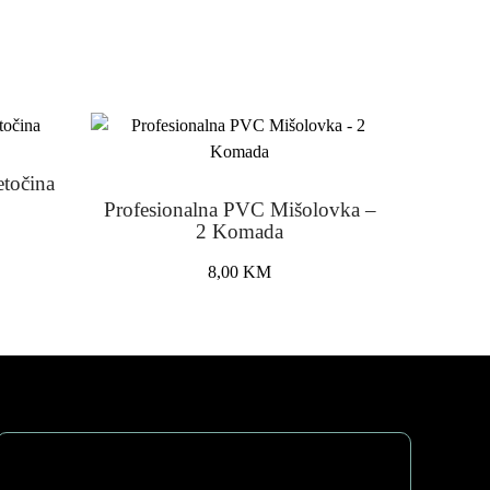
etočina
Profesionalna PVC Mišolovka –
nt
2 Komada
8,00
KM
 KM.