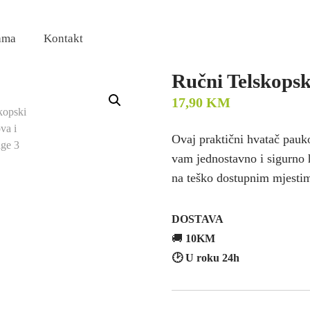
ama
Kontakt
Ručni Telskopsk
17,90
KM
Ovaj praktični hvatač pau
vam jednostavno i sigurno 
na teško dostupnim mjesti
DOSTAVA
🚚
10KM
🕑 U roku 24h