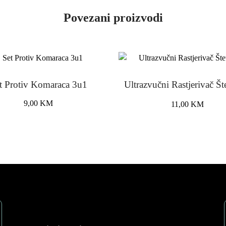
Povezani proizvodi
t Protiv Komaraca 3u1
Ultrazvučni Rastjerivač Št
Original
Curre
9,00
KM
11,00
KM
price
price
was:
is:
21,00 KM.
11,00