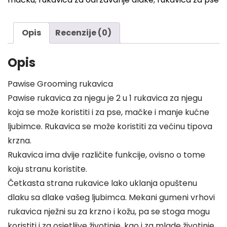
Pasa
i
Mačaka
Opis
Recenzije (0)
količina
Opis
Pawise Grooming rukavica
Pawise rukavica za njegu je 2 u 1 rukavica za njegu
koja se može koristiti i za pse, mačke i manje kućne
ljubimce. Rukavica se može koristiti za većinu tipova
krzna.
Rukavica ima dvije različite funkcije, ovisno o tome
koju stranu koristite.
Četkasta strana rukavice lako uklanja opuštenu
dlaku sa dlake vašeg ljubimca. Mekani gumeni vrhovi
rukavica nježni su za krzno i kožu, pa se stoga mogu
koristiti i za osjetljive životinje, kao i za mlade životinje