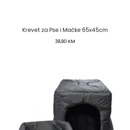
Krevet za Pse i Mačke 65x45cm
Original
Current
39,90
KM
price
price
was:
is:
55,00 KM.
39,90 KM.