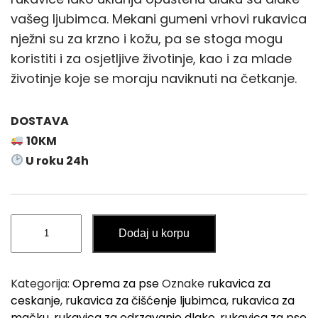
vašeg ljubimca. Mekani gumeni vrhovi rukavica
nježni su za krzno i kožu, pa se stoga mogu
koristiti i za osjetljive životinje, kao i za mlade
životinje koje se moraju naviknuti na četkanje.
DOSTAVA
10KM
U roku 24h
Rukavica
Dodaj u korpu
za
Uklanjanje
Dlake
Kategorija:
Oprema za pse
Oznake
rukavica za
i
ceskanje
,
rukavica za čišćenje ljubimca
,
rukavica za
Masažu
mačku
,
rukavica za odrzavanje dlake
,
rukavica za pse