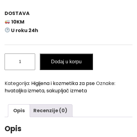
DOSTAVA
10KM
U roku 24h
Sakupljač
Dodaj u korpu
/
Hvataljka
Izmeta
Kategorija:
Higijena i kozmetika za pse
Oznake:
za
hvataljka izmeta
,
sakupljač izmeta
Pse
73cm
količina
Opis
Recenzije (0)
Opis