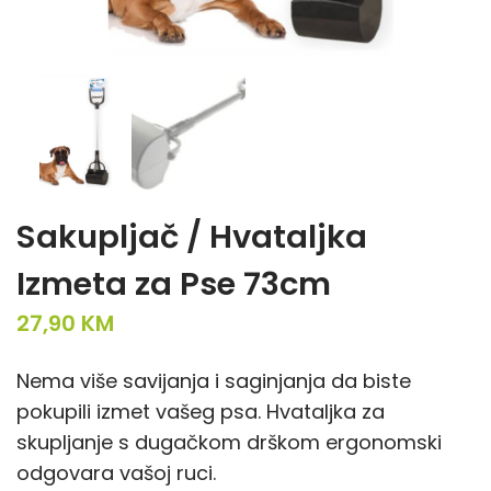
Sakupljač / Hvataljka
Izmeta za Pse 73cm
27,90
KM
Nema više savijanja i saginjanja da biste
pokupili izmet vašeg psa. Hvataljka za
skupljanje s dugačkom drškom ergonomski
odgovara vašoj ruci.