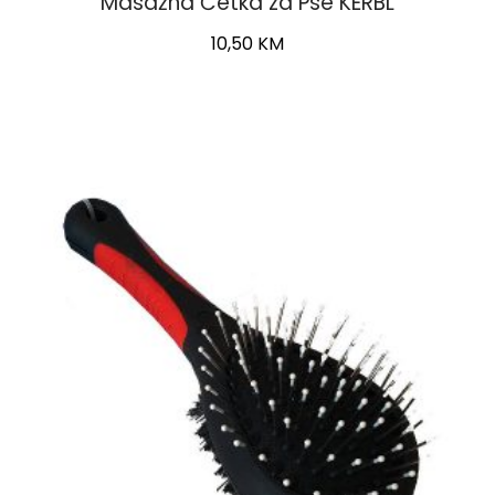
Masažna Četka za Pse KERBL
10,50
KM