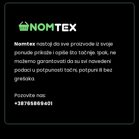
Nomtex
nastoji da sve proizvode iz svoje
ponude prikaže i opiše što tačnije. Ipak, ne
možemo garantovati da su svi navedeni
podaci u potpunosti tačni, potpuni ili bez
grešaka.
Pozovite nas:
+38765869401