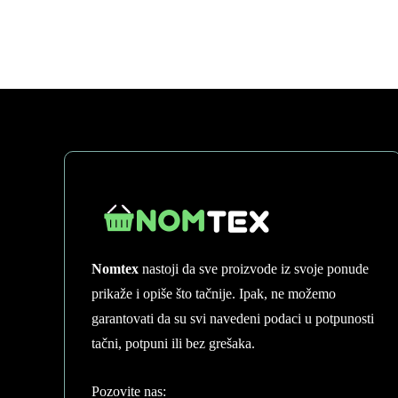
chosen
on
the
product
page
Nomtex
nastoji da sve proizvode iz svoje ponude
prikaže i opiše što tačnije. Ipak, ne možemo
garantovati da su svi navedeni podaci u potpunosti
tačni, potpuni ili bez grešaka.
Pozovite nas: