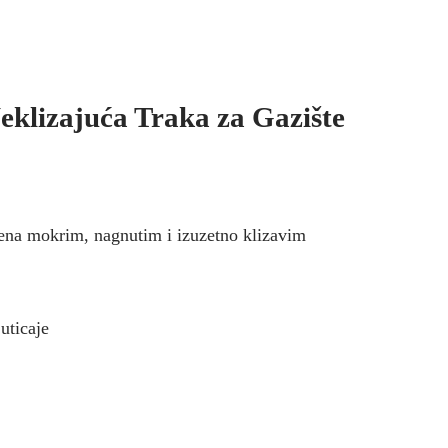
eklizajuća Traka za Gazište
jena mokrim, nagnutim i izuzetno klizavim
uticaje