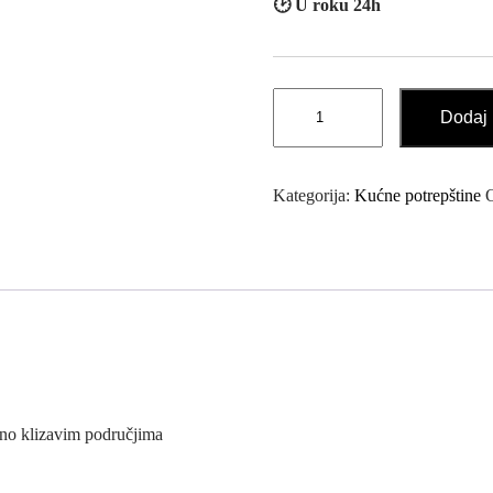
🕑 U roku 24h
Samoljepljiva
Dodaj 
Neklizajuća
Traka
za
Kategorija:
Kućne potrepštine
Gazište
Stepenica
količina
tno klizavim područjima