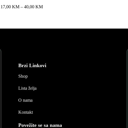
Price
17,00
KM
–
40,00
KM
range:
This
17,00 KM
product
through
has
40,00 KM
multiple
variants.
The
options
may
Brzi Linkovi
be
Shop
chosen
on
Lista želja
the
product
O nama
page
Kontakt
Povežite se sa nama