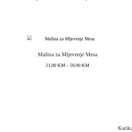
Mašina za Mljevenje Mesa
Price
21,00
KM
–
59,90
KM
range:
This
21,00 KM
product
through
has
59,90 KM
multiple
variants.
The
options
may
Karik
be