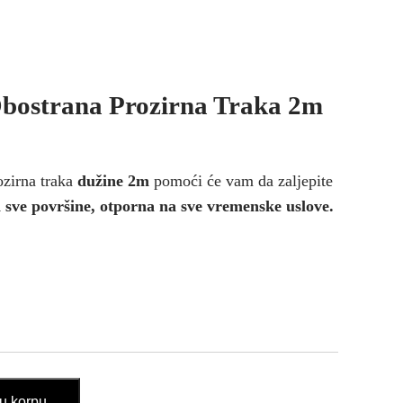
Obostrana Prozirna Traka 2m
ozirna traka
dužine 2m
pomoći će vam da zaljepite
a sve površine, otporna na sve vremenske uslove.
u korpu