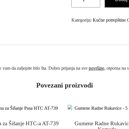
Obostrana
Prozirna
Traka
Kategorija:
Kućne potrepštine
2m
količina
 vam da zaljepite bilo šta. Dobro prijanja na sve
površine
, otporna na 
Povezani proizvodi
 za Šišanje HTC-a AT-739
Gumene Radne Rukavic