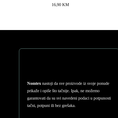
16,90
KM
Nomtex
nastoji da sve proizvode iz svoje ponude
prikaže i opiše što tačnije. Ipak, ne možemo
garantovati da su svi navedeni podaci u potpunosti
tačni, potpuni ili bez grešaka.