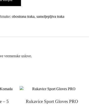
Oznake:
obostrana traka
,
samoljepljiva traka
sve vremenske uslove.
e – 5
Rukavice Sport Gloves PRO