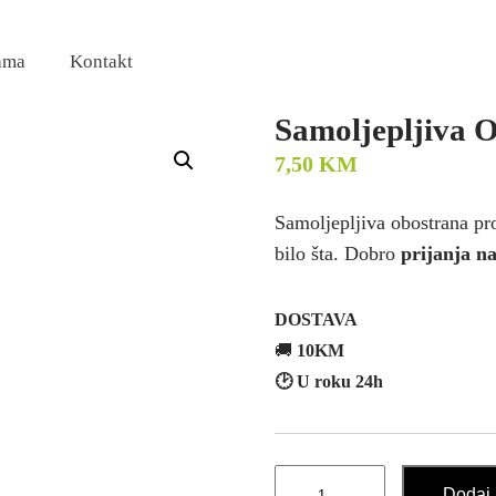
ama
Kontakt
Samoljepljiva 
7,50
KM
Samoljepljiva obostrana pr
bilo šta. Dobro
prijanja n
DOSTAVA
🚚
10KM
🕑 U roku 24h
Samoljepljiva
Dodaj 