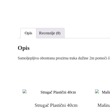
Opis
Recenzije (0)
Opis
Samoljepljiva obostrana prozirna traka dužine 2m pomoći će
Strugač Plastični 40cm
Mašina