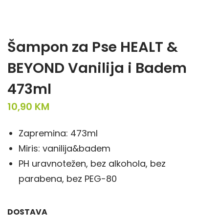
Šampon za Pse HEALT &
BEYOND Vanilija i Badem
473ml
10,90
KM
Zapremina: 473ml
Miris: vanilija&badem
PH uravnotežen, bez alkohola, bez
parabena, bez PEG-80
DOSTAVA