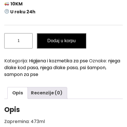
10KM
U roku 24h
Šampon
Dodaj u korpu
za
Pse
HEALT
Kategorija:
Higijena i kozmetika za pse
Oznake:
njega
&
dlake kod pasa
,
njega dlake pasa
,
psi šampon
,
BEYOND
sampon za pse
Vanilija
i
Badem
Opis
Recenzije (0)
473ml
količina
Opis
Zapremina: 473ml