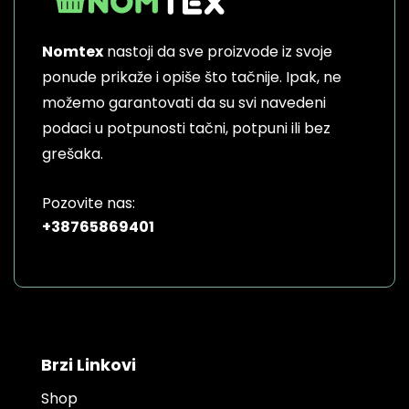
Nomtex
nastoji da sve proizvode iz svoje
ponude prikaže i opiše što tačnije. Ipak, ne
možemo garantovati da su svi navedeni
podaci u potpunosti tačni, potpuni ili bez
grešaka.
Pozovite nas:
+38765869401
Brzi Linkovi
Shop