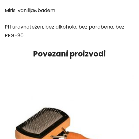
Miris: vanilija&badem
PH uravnotežen, bez alkohola, bez parabena, bez
PEG-80
Povezani proizvodi