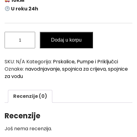
10KM
U roku 24h
Spojnica
Dodaj u korpu
za
Navodnjavanje
-
SKU:
N/A
Kategorija:
Prskalice, Pumpe i Priključci
10
Oznake:
navodnjavanje
,
spojnica za crijeva
,
spojnice
Komada
za vodu
količina
Recenzije (0)
Recenzije
Još nema recenzija.