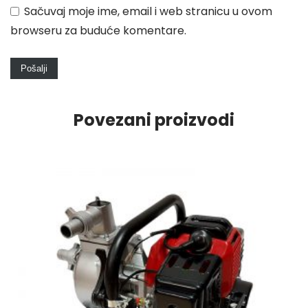
Sačuvaj moje ime, email i web stranicu u ovom
browseru za buduće komentare.
Povezani proizvodi