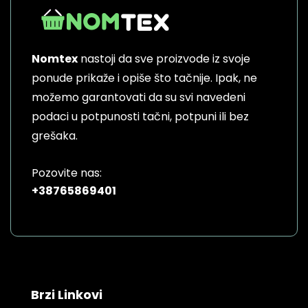
Nomtex
nastoji da sve proizvode iz svoje
ponude prikaže i opiše što tačnije. Ipak, ne
možemo garantovati da su svi navedeni
podaci u potpunosti tačni, potpuni ili bez
grešaka.
Pozovite nas:
+38765869401
Brzi Linkovi