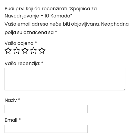
Budi prvi koji će recenzirati “Spojnica za
Navodnjavanje – 10 Komada”
Vaša email adresa neće biti objavljivana.
Neophodna
polja su označena sa
*
Vaša ocjena
*
Vaša recenzija:
*
Naziv
*
Email
*