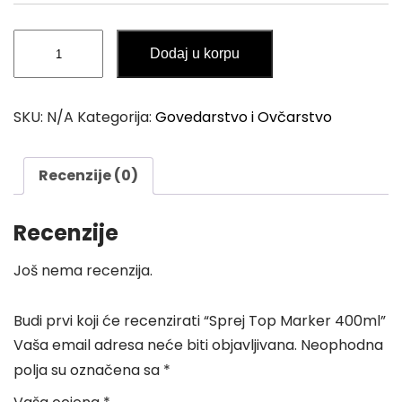
Sprej
Dodaj u korpu
Top
Marker
400ml
SKU:
N/A
Kategorija:
Govedarstvo i Ovčarstvo
količina
Recenzije (0)
Recenzije
Još nema recenzija.
Budi prvi koji će recenzirati “Sprej Top Marker 400ml”
Vaša email adresa neće biti objavljivana.
Neophodna
polja su označena sa
*