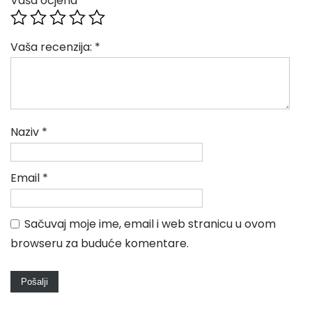
Vaša ocjena
*
Vaša recenzija:
*
Naziv
*
Email
*
Sačuvaj moje ime, email i web stranicu u ovom
browseru za buduće komentare.