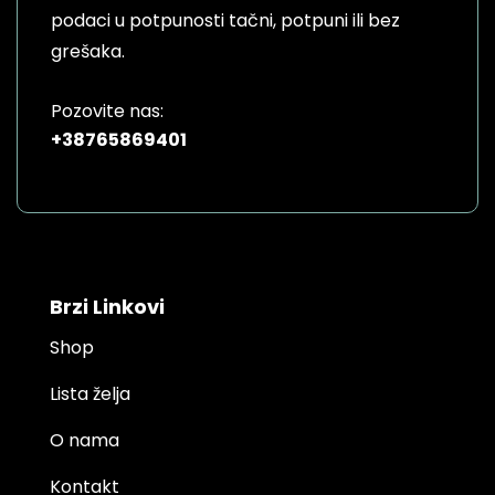
podaci u potpunosti tačni, potpuni ili bez
grešaka.
Pozovite nas:
+38765869401
Brzi Linkovi
Shop
Lista želja
O nama
Kontakt