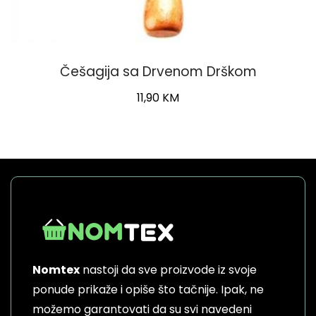
Češagija sa Drvenom Drškom
11,90
KM
Nomtex
nastoji da sve proizvode iz svoje
ponude prikaže i opiše što tačnije. Ipak, ne
možemo garantovati da su svi navedeni