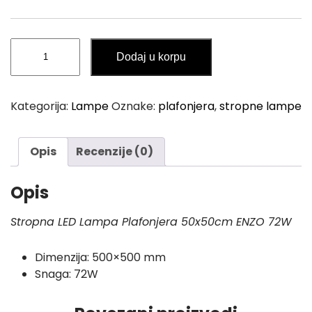
Stropna
Dodaj u korpu
LED
Lampa
Plafonjera
Kategorija:
Lampe
Oznake:
plafonjera
,
stropne lampe
50x50cm
ENZO
72W
Opis
Recenzije (0)
količina
Opis
Stropna LED Lampa Plafonjera 50x50cm ENZO 72W
Dimenzija: 500×500 mm
Snaga: 72W