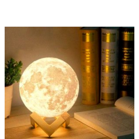
price
price
was:
is:
116,00 KM.
95,00 KM.