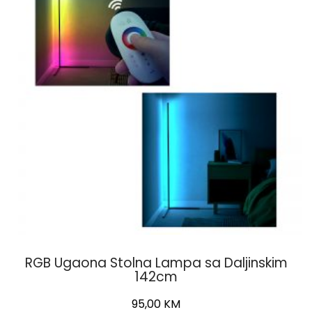
RGB Ugaona Stolna Lampa sa Daljinskim
142cm
Original
Current
95,00
KM