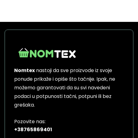
Nomtex
nastoji da sve proizvode iz svoje
ponude prikaže i opiše što tačnije. Ipak, ne
možemo garantovati da su svi navedeni
podaci u potpunosti tačni, potpuni ili bez
grešaka.
Pozovite nas:
+38765869401