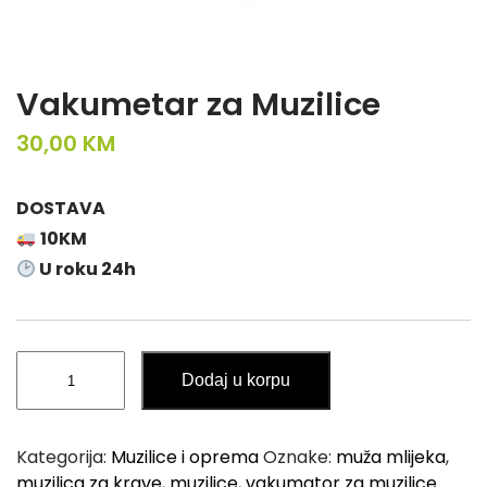
Vakumetar za Muzilice
30,00
KM
DOSTAVA
10KM
U roku 24h
Vakumetar
Dodaj u korpu
za
Muzilice
količina
Kategorija:
Muzilice i oprema
Oznake:
muža mlijeka
,
muzilica za krave
,
muzilice
,
vakumator za muzilice