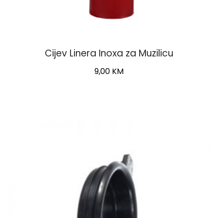
Cijev Linera Inoxa za Muzilicu
9,00
KM
This
product
has
multiple
variants.
The
options
may
be
chosen
on
the