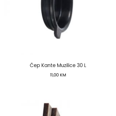
product
page
Čep Kante Muzilice 30 L
11,00
KM