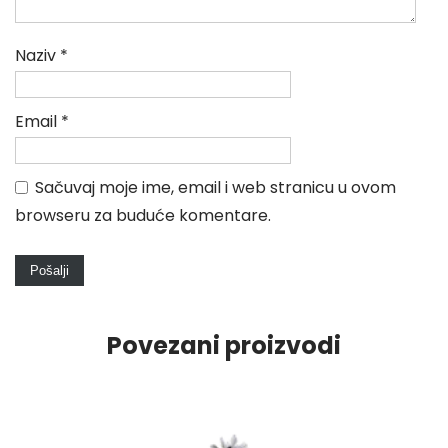
Naziv
*
Email
*
Sačuvaj moje ime, email i web stranicu u ovom
browseru za buduće komentare.
Povezani proizvodi