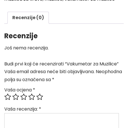
Recenzije (0)
Recenzije
Još nema recenzija.
Budi prvi koji će recenzirati “Vakumetar za Muzilice”
Vaša email adresa neće biti objavljivana.
Neophodna
polja su označena sa
*
Vaša ocjena
*
Vaša recenzija:
*