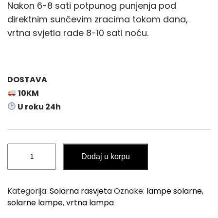
Nakon 6-8 sati potpunog punjenja pod
direktnim sunčevim zracima tokom dana,
vrtna svjetla rade 8-10 sati noću.
DOSTAVA
10KM
U roku 24h
Vrtna
Dodaj u korpu
Solarna
Lampa
HOURGLASS
Kategorija:
Solarna rasvjeta
Oznake:
lampe solarne
,
količina
solarne lampe
,
vrtna lampa