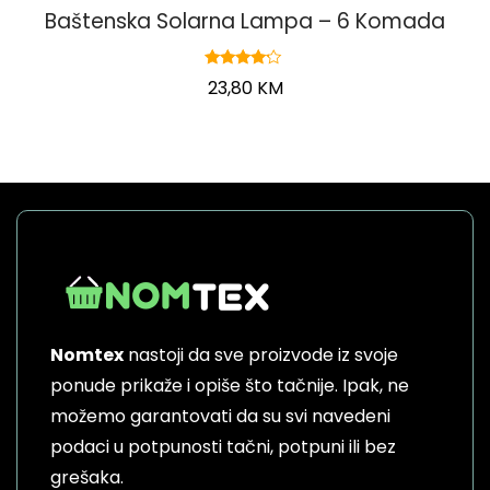
Baštenska Solarna Lampa – 6 Komada
Ocjenjeno
23,80
KM
4.00
od 5
Nomtex
nastoji da sve proizvode iz svoje
ponude prikaže i opiše što tačnije. Ipak, ne
možemo garantovati da su svi navedeni
podaci u potpunosti tačni, potpuni ili bez
grešaka.