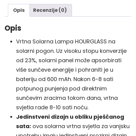
Opis
Recenzije (0)
Opis
Vrtna Solarna Lampa HOURGLASS na
solarni pogon. Uz visoku stopu konverzije
od 23%, solarni panel može apsorbirati
više sunčeve energije i pohraniti je u
bateriju od 600 mAh. Nakon 6-8 sati
potpunog punjenja pod direktnim
sunčevim zracima tokom dana, vrtna
svjetla rade 8-10 sati noću.
Jedinstveni dizajn u obliku pješčanog
sata:
ova solarna vrtna svjetla za vanjsku
upotrebu imaju jedinstveni prozirni dizajn