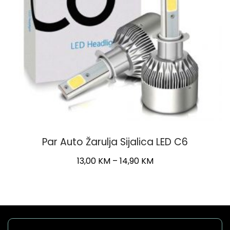
Par Auto Žarulja Sijalica LED C6
Price
13,00
KM
–
14,90
KM
range:
This
13,00 KM
product
through
has
14,90 KM
multiple
variants.