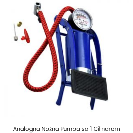
variants.
The
options
may
be
chosen
on
the
product
page
Analogna Nožna Pumpa sa 1 Cilindrom