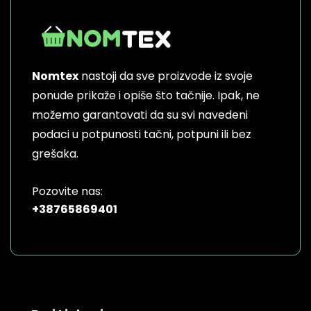
The
options
may
be
Nomtex
nastoji da sve proizvode iz svoje
chosen
on
ponude prikaže i opiše što tačnije. Ipak, ne
the
možemo garantovati da su svi navedeni
product
podaci u potpunosti tačni, potpuni ili bez
page
grešaka.
Pozovite nas:
+38765869401