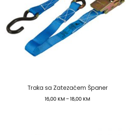
Traka sa Zatezačem Španer
Price
16,00
KM
–
18,00
KM
range:
This
16,00 KM
product
through
has
18,00 KM
multiple