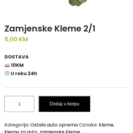
Zamjenske Kleme 2/1
5,00
KM
DOSTAVA
10KM
U roku 24h
Zamjenske
Dodaj u korpu
Kleme
2/1
količina
Kategorija:
Ostala auto oprema
Oznake:
kleme
,
kleme za auto
,
zamjenske kleme